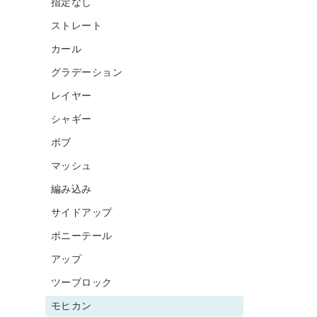
指定なし
ストレート
カール
グラデーション
レイヤー
シャギー
ボブ
マッシュ
編み込み
サイドアップ
ポニーテール
アップ
ツーブロック
モヒカン