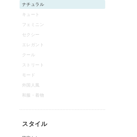
ナチュラル
キュート
フェミニン
セクシー
エレガント
クール
ストリート
モード
外国人風
和服・着物
スタイル