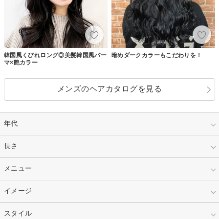
韓国風くびれロング◎美髪韓国風パー
暗めダークカラーもこだわりを！
マ×艶カラー
メンズのヘアカタログを見る
年代
指定なし
長さ
キッズ
10代
20代
指定なし
メニュー
ベリーショート
30代
40代
ショート
ミディアム
指定なし
イメージ
カット
50代～
セミロング
ロング
カラー
パーマ
指定なし
スタイル
ナチュラル