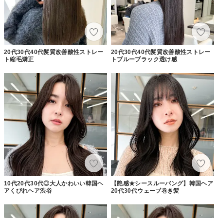
20代30代40代髪質改善酸性ストレー
20代30代40代髪質改善酸性ストレー
ト縮毛矯正
トブルーブラック透け感
10代20代30代◎大人かわいい韓国ヘ
【艶感★シースルーバング】韓国ヘア
アくびれヘア渋谷
20代30代ウェーブ巻き髪