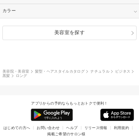
縮毛矯正
エクステ
キュート
フェミニン
指定なし
カラー
ストレート
ストレートパーマ
ヘアアレンジ
セクシー
エレガント
カール
グラデーション
指定なし
黒髪
美容室を探す
クール
ストリート
レイヤー
シャギー
ブラウン・ベージュ
イエロー・オレンジ
モード
外国人風
ボブ
マッシュ
レッド・ピンク
アッシュ・ブラウン
和服・着物
編み込み
サイドアップ
グラデーションカラー
美容院・美容室
髪型・ヘアスタイルカタログ
ナチュラル
ビジネス
黒髪
ロング
ポニーテール
アップ
ツーブロック
モヒカン
アプリからの予約ならもっとおトクで便利！
ウルフ
ボウズ
ビジネス
はじめての方へ
お問い合わせ
ヘルプ
リリース情報
利用規約
掲載ご希望のサロン様