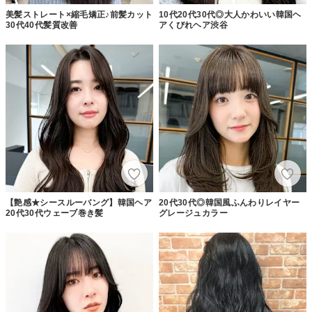
美髪ストレート×縮毛矯正♪前髪カット
10代20代30代◎大人かわいい韓国ヘ
30代40代髪質改善
アくびれヘア渋谷
【艶感★シースルーバング】韓国ヘア
20代30代◎韓国風ふんわりレイヤー
20代30代ウェーブ巻き髪
グレージュカラー