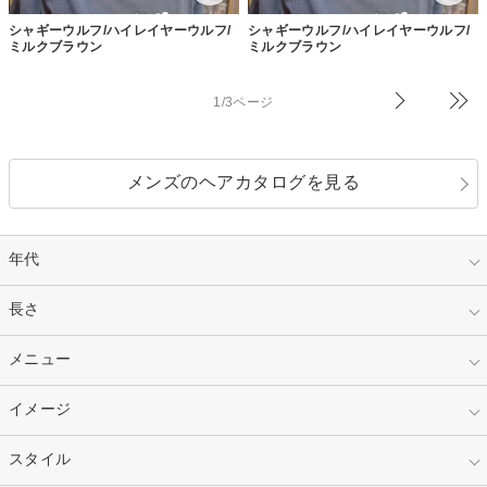
シャギーウルフ/ハイレイヤーウルフ/
シャギーウルフ/ハイレイヤーウルフ/
ミルクブラウン
ミルクブラウン
1/3ページ
メンズのヘアカタログを見る
年代
指定なし
長さ
キッズ
10代
20代
指定なし
メニュー
ベリーショート
30代
40代
ショート
ミディアム
指定なし
イメージ
カット
50代～
セミロング
ロング
カラー
パーマ
指定なし
スタイル
ナチュラル