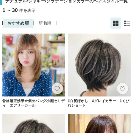
ナチュラル/シャギー/グラデーションカラーのヘアスタイル一覧
1
30
〜
件を表示
おすすめ順
新着順
骨格矯正効果☆斜めバング小顔セミデ
#白髪ぼかし #グレイカラー #くび
ィ エアリーカール
れショート