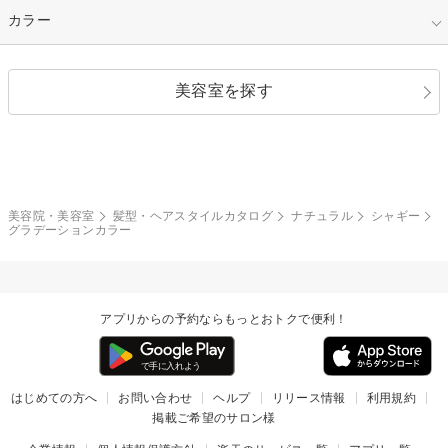
縮毛矯正
エクステ
キュート
フェミニン
指定なし
カラー
ストレート
ストレートパーマ
ヘアアレンジ
セクシー
エレガント
カール
グラデーション
指定なし
黒髪
美容室を探す
クール
ストリート
レイヤー
シャギー
ブラウン・ベージュ
イエロー・オレンジ
モード
外国人風
ボブ
マッシュ
レッド・ピンク
アッシュ・ブラウン
和服・着物
編み込み
サイドアップ
グラデーションカラー
美容院・美容室
髪型・ヘアスタイルカタログ
ナチュラル
シャギー
グラデーションカラー
ポニーテール
アップ
ツーブロック
モヒカン
アプリからの予約ならもっとおトクで便利！
ウルフ
ボウズ
ビジネス
はじめての方へ
お問い合わせ
ヘルプ
リリース情報
利用規約
掲載ご希望のサロン様