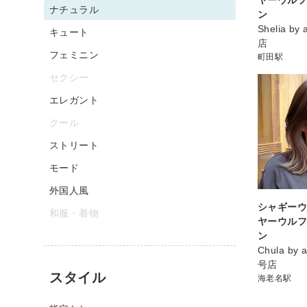
ナチュラル
ン
Shelia by
キュート
店
フェミニン
町田駅
セクシー
エレガント
クール
ストリート
モード
外国人風
シャギーウ
和服・着物
ヤーウルフ
ン
Chula by 
号店
スタイル
海老名駅