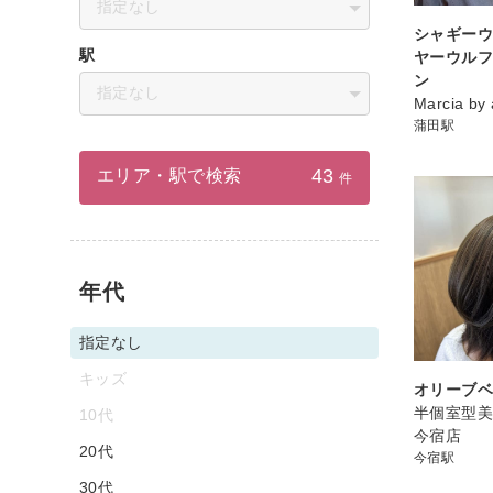
指定なし
シャギーウ
駅
ヤーウルフ
ン
指定なし
Marcia by
蒲田駅
43
エリア・駅で検索
件
年代
指定なし
キッズ
オリーブ
半個室型美容
10代
今宿店
20代
今宿駅
30代