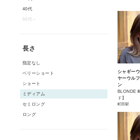
40代
50代～
長さ
指定なし
シャギーウ
ベリーショート
ヤーウルフ
ショート
ン
BLONDE
ミディアム
ド】
セミロング
町田駅
ロング