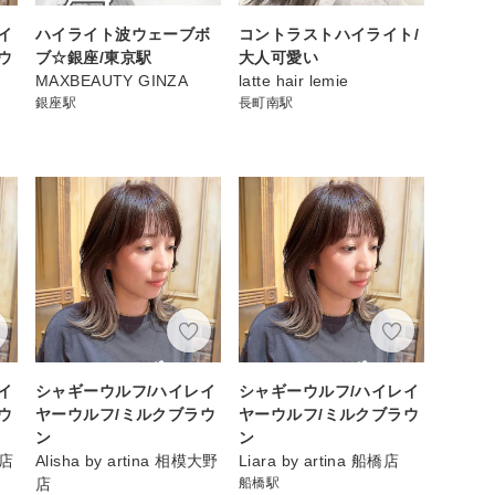
イ
ハイライト波ウェーブボ
コントラストハイライト/
ウ
ブ☆銀座/東京駅
大人可愛い
MAXBEAUTY GINZA
latte hair lemie
口
銀座駅
長町南駅
イ
シャギーウルフ/ハイレイ
シャギーウルフ/ハイレイ
ウ
ヤーウルフ/ミルクブラウ
ヤーウルフ/ミルクブラウ
ン
ン
崎店
Alisha by artina 相模大野
Liara by artina 船橋店
店
船橋駅