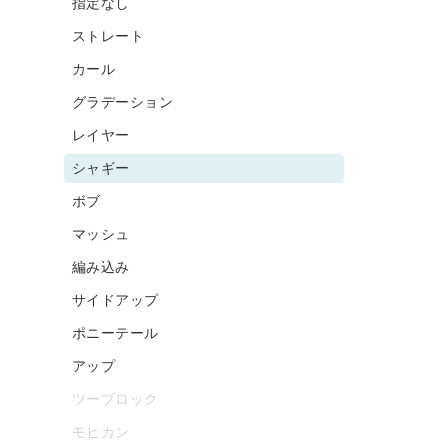
指定なし
ストレート
カール
グラデーション
レイヤー
シャギー
ボブ
マッシュ
編み込み
サイドアップ
ポニーテール
アップ
ツーブロック
モヒカン