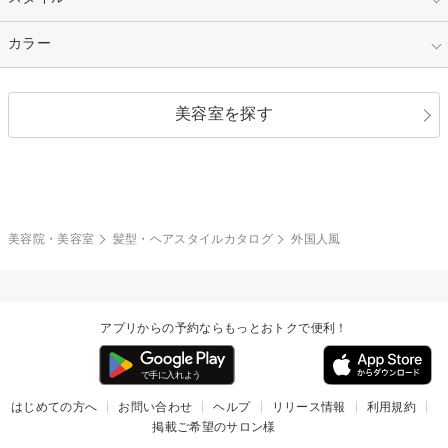
縮毛矯正
エクステ
キュート
フェミニン
指定なし
カラー
ストレート
ストレートパーマ
ヘアアレンジ
セクシー
エレガント
カール
グラデーション
指定なし
黒髪
美容室を探す
クール
ストリート
レイヤー
シャギー
ブラウン・ベージュ
イエロー・オレンジ
モード
外国人風
ボブ
マッシュ
レッド・ピンク
アッシュ・ブラウン
和服・着物
編み込み
サイドアップ
グラデーションカラー
美容院・美容室
髪型・ヘアスタイルカタログ
外国人風
ポニーテール
アップ
ツーブロック
モヒカン
アプリからの予約ならもっとおトクで便利！
ウルフ
ボウズ
ビジネス
はじめての方へ
お問い合わせ
ヘルプ
リリース情報
利用規約
掲載ご希望のサロン様