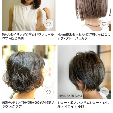
5分スタイリング☆耳かけワンカール
Norm横浜タッセルボブ/切りっぱなし
ロブ☆担当高橋
ボブ×グレージュカラー
無造作/デジパ/40代50代60代/小顔/ブ
ショートボブ ハンサムショート ひし
ラウン/グラデ
形 ハイライト 小顔