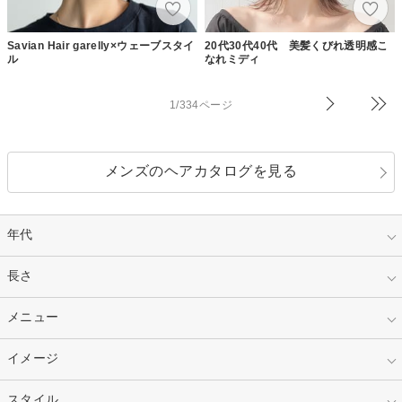
Savian Hair garelly×ウェーブスタイ
20代30代40代 美髪くびれ透明感こ
ル
なれミディ
1/334ページ
メンズのヘアカタログを見る
年代
指定なし
長さ
キッズ
10代
20代
指定なし
メニュー
ベリーショート
30代
40代
ショート
ミディアム
指定なし
イメージ
カット
50代～
セミロング
ロング
カラー
パーマ
指定なし
スタイル
ナチュラル