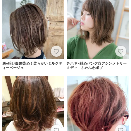
脱⭐︎暗い白髪染め！柔らかいミルクテ
外ハネ×斜めバング◎アシンメトリー
ィーベージュ
ミディ ふわふわボブ