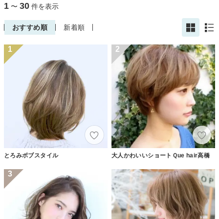
1
30
〜
件を表示
おすすめ順
新着順
1
2
とろみボブスタイル
大人かわいいショートＱue hair高橋
3