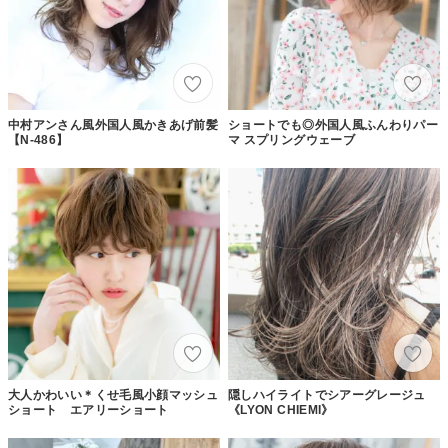
中村アンさん風外国人風かきあげ前髪
ショートでも◎外国人風ふんわりパー
【N-486】
マ スプリングウェーブ
大人かわいい＊くせ毛風小顔マッシュ
隠しハイライトでシアーグレージュ
ショート エアリーショート
《LYON CHIEMI》