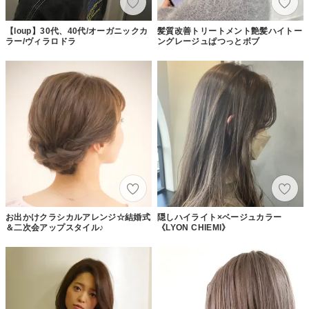
【loup】30代、40代/オーガニックカ
髪質改善トリートメント艶髪ハイトー
ラー/ヴィラロドラ
ングレージュぱつっとボブ
お出かけクラシカルアレンジ☆結婚式
隠しハイライト×ベージュカラー
＆二次会アップスタイル♪
《LYON CHIEMI》