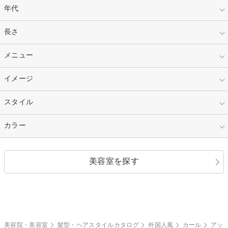
年代
指定なし
長さ
キッズ
10代
20代
指定なし
メニュー
ベリーショート
30代
40代
ショート
ミディアム
指定なし
イメージ
カット
50代～
セミロング
ロング
カラー
パーマ
指定なし
スタイル
ナチュラル
縮毛矯正
エクステ
キュート
フェミニン
指定なし
カラー
ストレート
ストレートパーマ
ヘアアレンジ
セクシー
エレガント
カール
グラデーション
指定なし
黒髪
美容室を探す
クール
ストリート
レイヤー
シャギー
ブラウン・ベージュ
イエロー・オレンジ
モード
外国人風
ボブ
マッシュ
レッド・ピンク
アッシュ・ブラウン
和服・着物
編み込み
サイドアップ
グラデーションカラー
美容院・美容室
髪型・ヘアスタイルカタログ
外国人風
カール
アッ