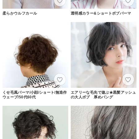
柔らかウルフカール
透明感カラー&ショートボブパーマ
くせ毛風パーマ/小顔/ショート/無造作
エアリーな毛先で遊ぶ★黒髪アッシュ
ウェーブ/50代60代
の大人ボブ 厚めバング