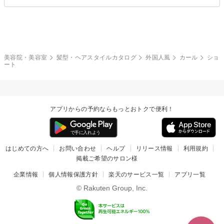
クール
ストリート
レイヤー
シャギー
ブラウン・ベージュ
イエロー・オレンジ
モード
外国人風
ボブ
マッシュ
レッド・ピンク
アッシュ・ブラウン
和服・着物
編み込み
サイドアップ
グラデーションカラー
美容院・美容室
髪型・ヘアスタイルカタログ
外国人風
カール
ショ
ート
ポニーテール
アップ
ツーブロック
モヒカン
アプリからの予約ならもっとおトクで便利！
ウルフ
ボウズ
ビジネス
はじめての方へ
お問い合わせ
ヘルプ
リリース情報
利用規約
掲載ご希望のサロン様
企業情報
個人情報保護方針
楽天のサービス一覧
アプリ一覧
© Rakuten Group, Inc.