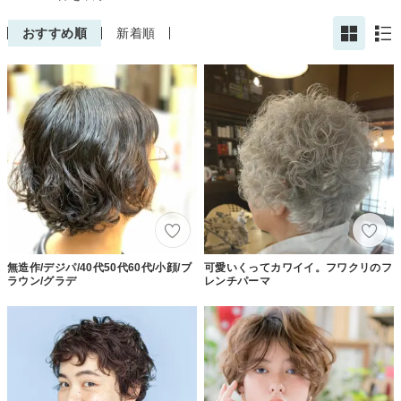
おすすめ順
新着順
無造作/デジパ/40代50代60代/小顔/ブ
可愛いくってカワイイ。フワクリのフ
ラウン/グラデ
レンチパーマ