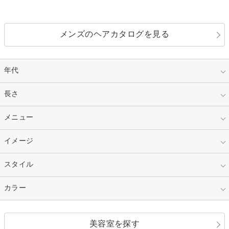
メンズのヘアカタログを見る
年代
指定なし
長さ
キッズ
10代
20代
指定なし
メニュー
ベリーショート
30代
40代
ショート
ミディアム
指定なし
イメージ
カット
50代～
セミロング
ロング
カラー
パーマ
指定なし
スタイル
ナチュラル
縮毛矯正
エクステ
キュート
フェミニン
指定なし
カラー
ストレート
ストレートパーマ
ヘアアレンジ
セクシー
エレガント
カール
グラデーション
指定なし
黒髪
美容室を探す