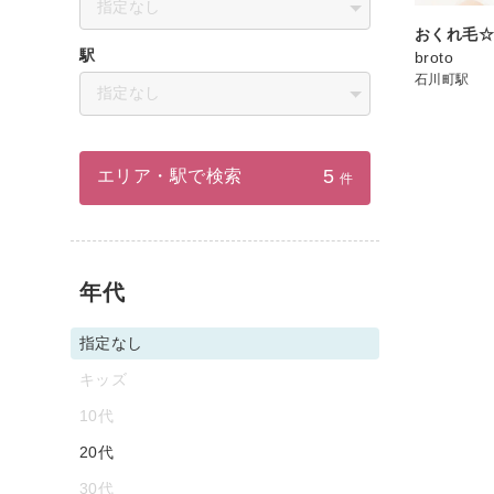
指定なし
おくれ毛
駅
broto
石川町駅
指定なし
5
エリア・駅で検索
件
年代
指定なし
キッズ
10代
20代
30代