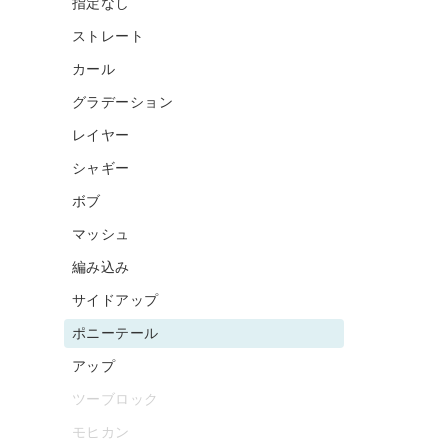
指定なし
ストレート
カール
グラデーション
レイヤー
シャギー
ボブ
マッシュ
編み込み
サイドアップ
ポニーテール
アップ
ツーブロック
モヒカン