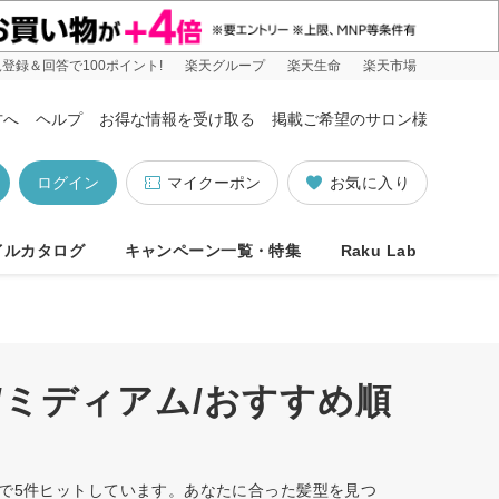
登録＆回答で100ポイント!
楽天グループ
楽天生命
楽天市場
方へ
ヘルプ
お得な情報を受け取る
掲載ご希望のサロン様
ログイン
マイクーポン
お気に入り
イルカタログ
キャンペーン一覧・特集
Raku Lab
/ミディアム/おすすめ順
順で5件ヒットしています。あなたに合った髪型を見つ