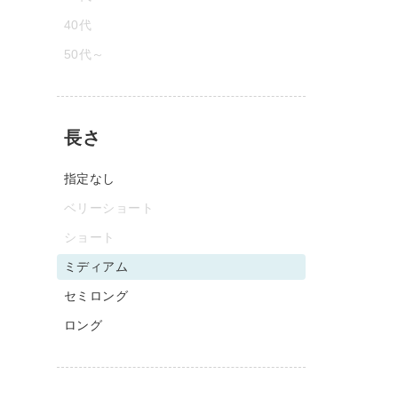
40代
50代～
長さ
指定なし
ベリーショート
ショート
ミディアム
セミロング
ロング