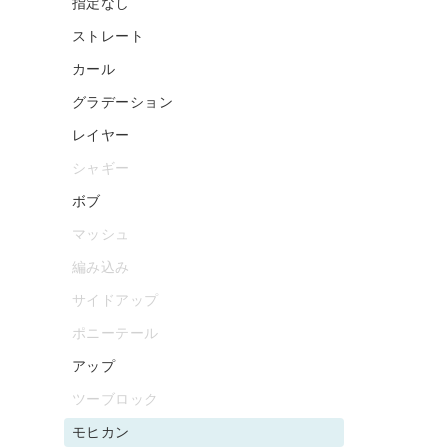
指定なし
ストレート
カール
グラデーション
レイヤー
シャギー
ボブ
マッシュ
編み込み
サイドアップ
ポニーテール
アップ
ツーブロック
モヒカン