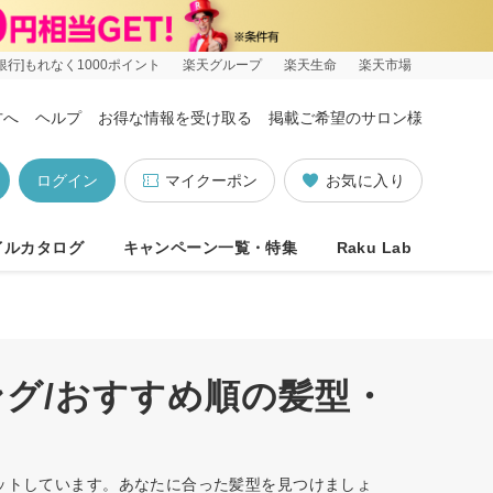
銀行]もれなく1000ポイント
楽天グループ
楽天生命
楽天市場
方へ
ヘルプ
お得な情報を受け取る
掲載ご希望のサロン様
ログイン
マイクーポン
お気に入り
イルカタログ
キャンペーン一覧・特集
Raku Lab
ング/おすすめ順の髪型・
ヒットしています。あなたに合った髪型を見つけましょ