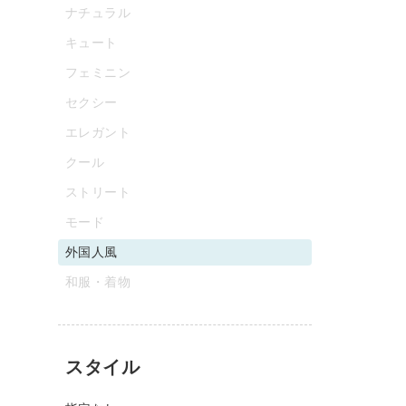
ナチュラル
キュート
フェミニン
セクシー
エレガント
クール
ストリート
モード
外国人風
和服・着物
スタイル