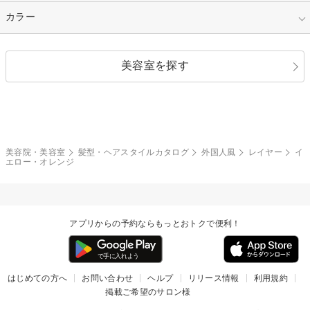
縮毛矯正
エクステ
キュート
フェミニン
指定なし
カラー
ストレート
ストレートパーマ
ヘアアレンジ
セクシー
エレガント
カール
グラデーション
指定なし
黒髪
美容室を探す
クール
ストリート
レイヤー
シャギー
ブラウン・ベージュ
イエロー・オレンジ
モード
外国人風
ボブ
マッシュ
レッド・ピンク
アッシュ・ブラウン
和服・着物
編み込み
サイドアップ
グラデーションカラー
美容院・美容室
髪型・ヘアスタイルカタログ
外国人風
レイヤー
イ
エロー・オレンジ
ポニーテール
アップ
ツーブロック
モヒカン
アプリからの予約ならもっとおトクで便利！
ウルフ
ボウズ
ビジネス
はじめての方へ
お問い合わせ
ヘルプ
リリース情報
利用規約
掲載ご希望のサロン様