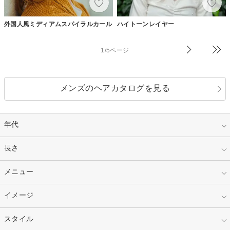
外国人風ミディアムスパイラルカール
ハイトーンレイヤー
1/5ページ
メンズのヘアカタログを見る
年代
指定なし
長さ
キッズ
10代
20代
指定なし
メニュー
ベリーショート
30代
40代
ショート
ミディアム
指定なし
イメージ
カット
50代～
セミロング
ロング
カラー
パーマ
指定なし
スタイル
ナチュラル