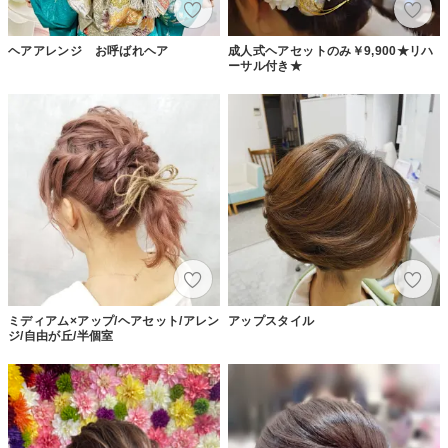
ヘアアレンジ お呼ばれヘア
成人式ヘアセットのみ￥9,900★リハ
ーサル付き★
ミディアム×アップ/ヘアセット/アレン
アップスタイル
ジ/自由が丘/半個室