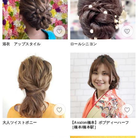
浴衣 アップスタイル
ロールシニヨン
大人ツイストポニー
【Avalon橋本】ボブディーハーフ
［橋本/橋本駅］