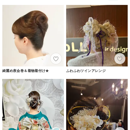
綺麗め夜会巻＆着物着付け★
ふわふわツインアレンジ