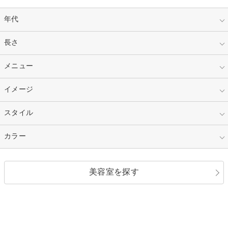
年代
指定なし
長さ
キッズ
10代
20代
指定なし
メニュー
ベリーショート
30代
40代
ショート
ミディアム
指定なし
イメージ
カット
50代～
セミロング
ロング
カラー
パーマ
指定なし
スタイル
ナチュラル
縮毛矯正
エクステ
キュート
フェミニン
指定なし
カラー
ストレート
ストレートパーマ
ヘアアレンジ
セクシー
エレガント
カール
グラデーション
指定なし
黒髪
美容室を探す
クール
ストリート
レイヤー
シャギー
ブラウン・ベージュ
イエロー・オレンジ
モード
外国人風
ボブ
マッシュ
レッド・ピンク
アッシュ・ブラウン
和服・着物
編み込み
サイドアップ
グラデーションカラー