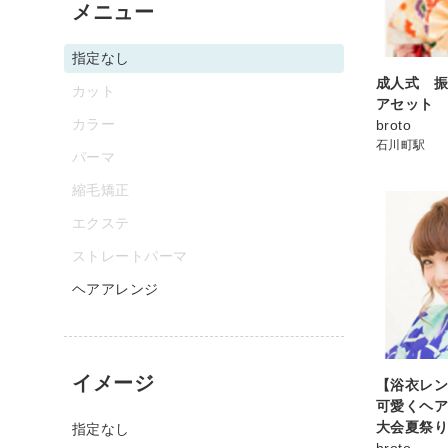
メニュー
指定なし
成人式 
カット
アセット
カラー
broto
石川町駅
パーマ
縮毛矯正
エクステ
ストレートパーマ
ヘアアレンジ
イメージ
【浴衣レン
可愛くヘ
大会夏祭
指定なし
broto