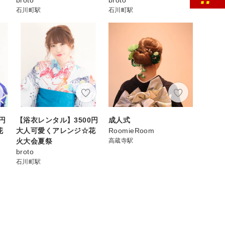
石川町駅
石川町駅
円
【浴衣レンタル】3500円
成人式
花
大人可愛くアレンジ☆花
RoomieRoom
火大会夏祭
高蔵寺駅
broto
石川町駅