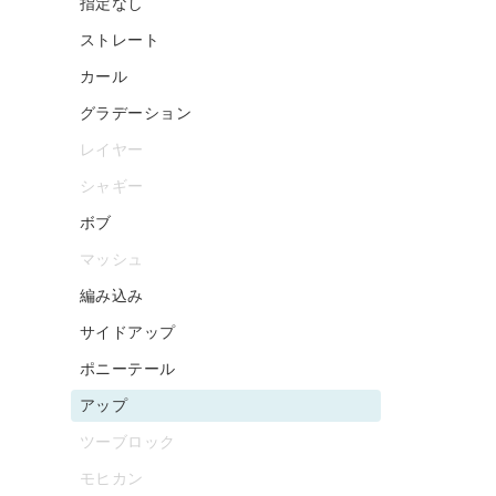
指定なし
ストレート
カール
グラデーション
レイヤー
シャギー
ボブ
マッシュ
編み込み
サイドアップ
ポニーテール
アップ
ツーブロック
モヒカン