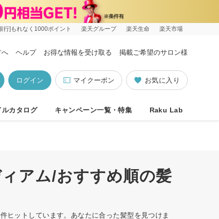
銀行]もれなく1000ポイント
楽天グループ
楽天生命
楽天市場
方へ
ヘルプ
お得な情報を受け取る
掲載ご希望のサロン様
ログイン
マイクーポン
お気に入り
イルカタログ
キャンペーン一覧・特集
Raku Lab
ディアム/おすすめ順の髪
34件ヒットしています。あなたに合った髪型を見つけま