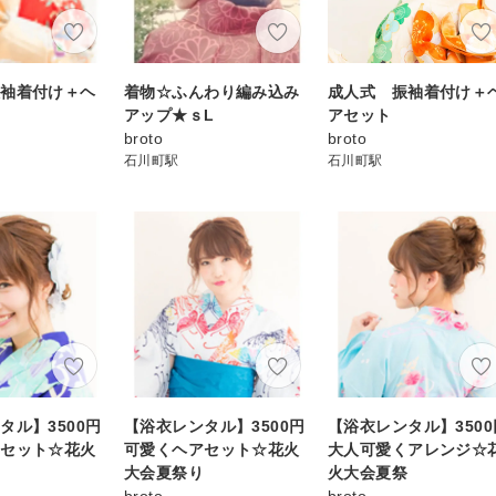
振袖着付け＋ヘ
着物☆ふんわり編み込み
成人式 振袖着付け＋
アップ★ｓL
アセット
broto
broto
石川町駅
石川町駅
タル】3500円
【浴衣レンタル】3500円
【浴衣レンタル】3500
アセット☆花火
可愛くヘアセット☆花火
大人可愛くアレンジ☆
り
大会夏祭り
火大会夏祭
broto
broto