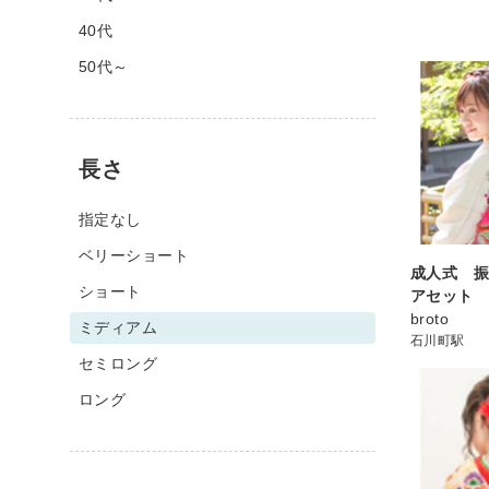
40代
50代～
長さ
指定なし
ベリーショート
成人式 
ショート
アセット
broto
ミディアム
石川町駅
セミロング
ロング