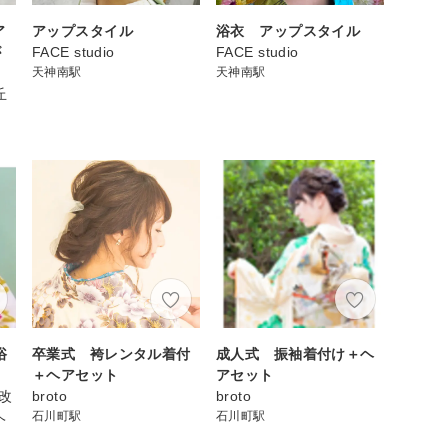
ア
アップスタイル
浴衣 アップスタイル
が
FACE studio
FACE studio
天神南駅
天神南駅
丘
浴
卒業式 袴レンタル着付
成人式 振袖着付け＋ヘ
＋ヘアセット
アセット
質改
broto
broto
ヘ
石川町駅
石川町駅