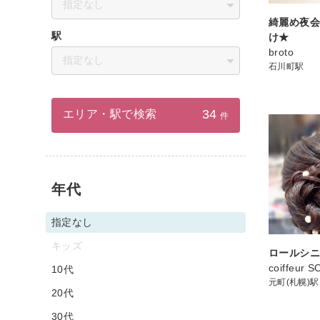
指定なし
綺麗め夜
駅
け★
broto
指定なし
石川町駅
34
エリア・駅で検索
件
年代
指定なし
キッズ
ロールシ
coiffeur S
10代
元町(札幌)駅
20代
30代