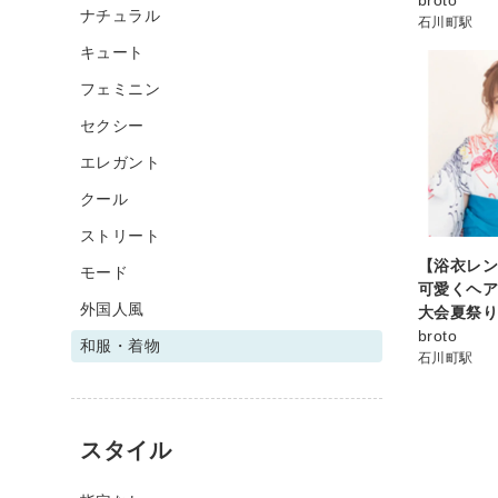
ナチュラル
石川町駅
キュート
フェミニン
セクシー
エレガント
クール
ストリート
【浴衣レン
モード
可愛くヘ
外国人風
大会夏祭
broto
和服・着物
石川町駅
スタイル