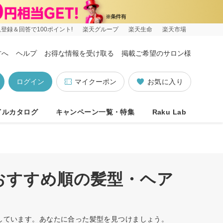
登録＆回答で100ポイント!
楽天グループ
楽天生命
楽天市場
方へ
ヘルプ
お得な情報を受け取る
掲載ご希望のサロン様
ログイン
マイクーポン
お気に入り
イルカタログ
キャンペーン一覧・特集
Raku Lab
/おすすめ順の髪型・ヘア
トしています。あなたに合った髪型を見つけましょう。