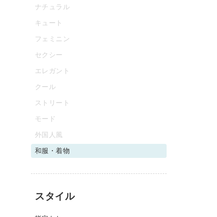
ナチュラル
キュート
フェミニン
セクシー
エレガント
クール
ストリート
モード
外国人風
和服・着物
スタイル