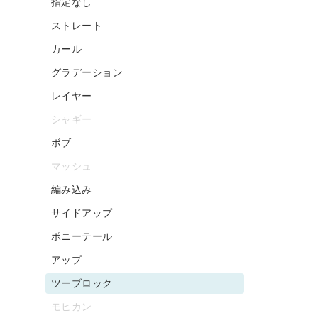
指定なし
ストレート
カール
グラデーション
レイヤー
シャギー
ボブ
マッシュ
編み込み
サイドアップ
ポニーテール
アップ
ツーブロック
モヒカン