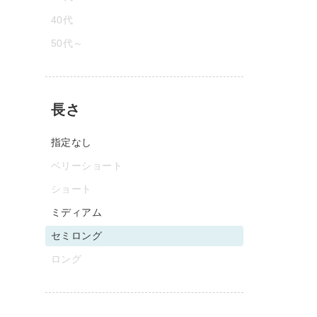
40代
50代～
長さ
指定なし
ベリーショート
ショート
ミディアム
セミロング
ロング