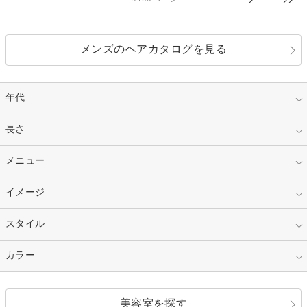
メンズのヘアカタログを見る
年代
指定なし
長さ
キッズ
10代
20代
指定なし
メニュー
ベリーショート
30代
40代
ショート
ミディアム
指定なし
イメージ
カット
50代～
セミロング
ロング
カラー
パーマ
指定なし
スタイル
ナチュラル
縮毛矯正
エクステ
キュート
フェミニン
指定なし
カラー
ストレート
ストレートパーマ
ヘアアレンジ
セクシー
エレガント
カール
グラデーション
指定なし
黒髪
美容室を探す