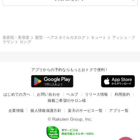
クール
ストリート
レイヤー
シャギー
ブラウン・ベージュ
イエロー・オレンジ
モード
外国人風
ボブ
マッシュ
レッド・ピンク
アッシュ・ブラウン
和服・着物
編み込み
サイドアップ
グラデーションカラー
美容院・美容室
髪型・ヘアスタイルカタログ
キュート
アッシュ・ブ
ラウン
ロング
ポニーテール
アップ
ツーブロック
モヒカン
アプリからの予約ならもっとおトクで便利！
ウルフ
ボウズ
ビジネス
はじめての方へ
お問い合わせ
ヘルプ
リリース情報
利用規約
掲載ご希望のサロン様
企業情報
個人情報保護方針
楽天のサービス一覧
アプリ一覧
© Rakuten Group, Inc.