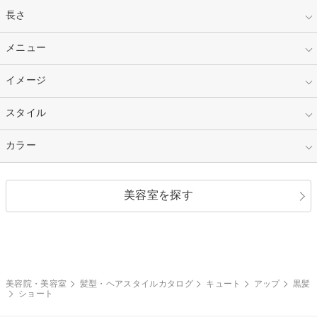
指定なし
長さ
キッズ
10代
20代
指定なし
メニュー
ベリーショート
30代
40代
ショート
ミディアム
指定なし
イメージ
カット
50代～
セミロング
ロング
カラー
パーマ
指定なし
スタイル
ナチュラル
縮毛矯正
エクステ
キュート
フェミニン
指定なし
カラー
ストレート
ストレートパーマ
ヘアアレンジ
セクシー
エレガント
カール
グラデーション
指定なし
黒髪
美容室を探す
クール
ストリート
レイヤー
シャギー
ブラウン・ベージュ
イエロー・オレンジ
モード
外国人風
ボブ
マッシュ
レッド・ピンク
アッシュ・ブラウン
和服・着物
編み込み
サイドアップ
グラデーションカラー
美容院・美容室
髪型・ヘアスタイルカタログ
キュート
アップ
黒髪
ショート
ポニーテール
アップ