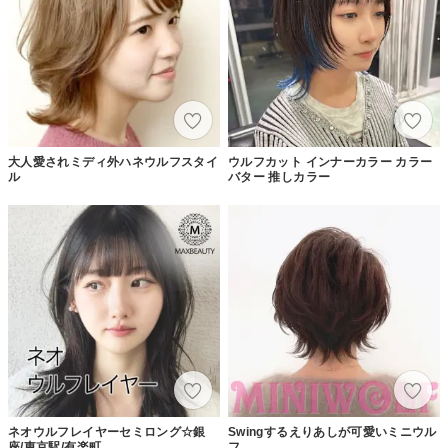
大人愛されミディ外ハネウルフスタイ
ウルフカット インナーカラー カラー
ル
バター 推しカラー
ネオウルフレイヤーセミロング☆銀
Swingするえりあしが可愛いミニウル
座/東京駅/有楽町
フ