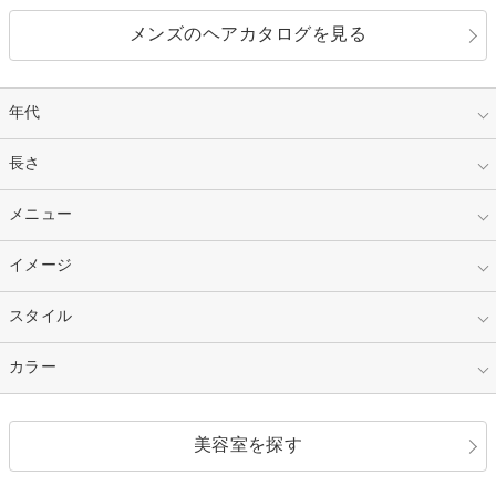
メンズのヘアカタログを見る
年代
指定なし
長さ
キッズ
10代
20代
指定なし
メニュー
ベリーショート
30代
40代
ショート
ミディアム
指定なし
イメージ
カット
50代～
セミロング
ロング
カラー
パーマ
指定なし
スタイル
ナチュラル
縮毛矯正
エクステ
キュート
フェミニン
指定なし
カラー
ストレート
ストレートパーマ
ヘアアレンジ
セクシー
エレガント
カール
グラデーション
指定なし
黒髪
美容室を探す
クール
ストリート
レイヤー
シャギー
ブラウン・ベージュ
イエロー・オレンジ