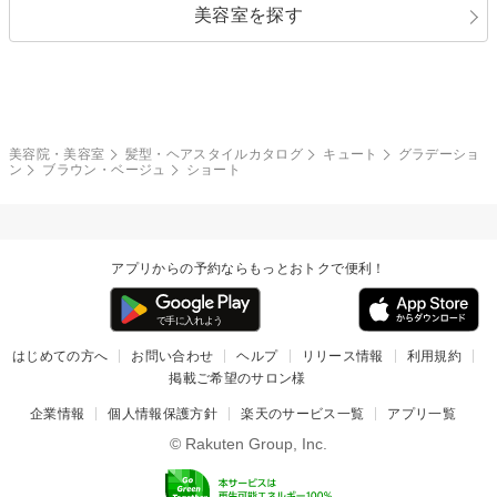
美容室を探す
クール
ストリート
レイヤー
シャギー
ブラウン・ベージュ
イエロー・オレンジ
モード
外国人風
ボブ
マッシュ
レッド・ピンク
アッシュ・ブラウン
和服・着物
編み込み
サイドアップ
グラデーションカラー
美容院・美容室
髪型・ヘアスタイルカタログ
キュート
グラデーショ
ン
ブラウン・ベージュ
ショート
ポニーテール
アップ
ツーブロック
モヒカン
アプリからの予約ならもっとおトクで便利！
ウルフ
ボウズ
ビジネス
はじめての方へ
お問い合わせ
ヘルプ
リリース情報
利用規約
掲載ご希望のサロン様
企業情報
個人情報保護方針
楽天のサービス一覧
アプリ一覧
© Rakuten Group, Inc.