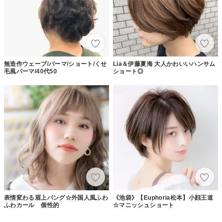
無造作ウェーブ/パーマ/ショート/くせ
Lia＆伊藤夏海 大人かわいいハンサム
毛風パーマ/40代50
ショート◎
表情変わる眉上バング☆外国人風ふわ
《池袋》【Euphoria松本】小顔王道
ふわカール 個性的
☆マニッシュショート