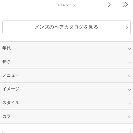
1/14ページ
メンズのヘアカタログを見る
年代
指定なし
長さ
キッズ
10代
20代
指定なし
メニュー
ベリーショート
30代
40代
ショート
ミディアム
指定なし
イメージ
カット
50代～
セミロング
ロング
カラー
パーマ
指定なし
スタイル
ナチュラル
縮毛矯正
エクステ
キュート
フェミニン
指定なし
カラー
ストレート
ストレートパーマ
ヘアアレンジ
セクシー
エレガント
カール
グラデーション
指定なし
黒髪