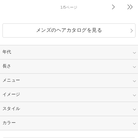
1/5ページ
メンズのヘアカタログを見る
年代
指定なし
長さ
キッズ
10代
20代
指定なし
メニュー
ベリーショート
30代
40代
ショート
ミディアム
指定なし
イメージ
カット
50代～
セミロング
ロング
カラー
パーマ
指定なし
スタイル
ナチュラル
縮毛矯正
エクステ
キュート
フェミニン
指定なし
カラー
ストレート
ストレートパーマ
ヘアアレンジ
セクシー
エレガント
カール
グラデーション
指定なし
黒髪