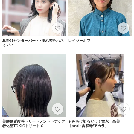
耳掛けセンターパート×濡れ髪外ハネ
レイヤーボブ
ミディ
美髪髪質改善トリートメントヘアケア
もみあげ切るだけ！吉永 晶美
特化型TOKIOトリートメ
【acala吉祥寺/アカラ】