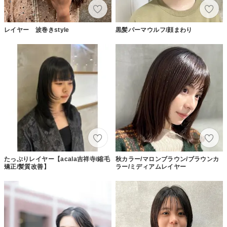
レイヤー 波巻きstyle
黒髪パーマウルフ/顔まわり
たっぷりレイヤー【acala吉祥寺/縮毛
秋カラー/マロンブラウン/ブラウンカ
矯正/髪質改善】
ラー/ミディアムレイヤー