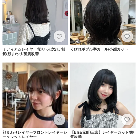
ミディアムレイヤー/切りっぱなし/前
くびれボブ/S字カール/小顔カット
髪/顔まわり/髪質改善
顔まわりレイヤーフロントレイヤーシ
【Elsa元町/三宮】レイヤーカット/髪
ークレットレイヤー
質改善