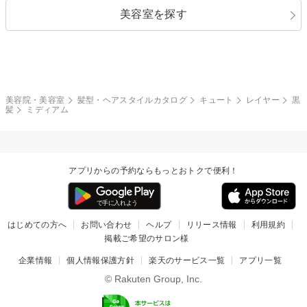
美容室を探す
クール
ストリート
レイヤー
シャギー
ブラウン・ベージュ
イエロー・オレンジ
モード
外国人風
ボブ
マッシュ
レッド・ピンク
アッシュ・ブラウン
和服・着物
編み込み
サイドアップ
グラデーションカラー
美容院・美容室
髪型・ヘアスタイルカタログ
キュート
レイヤー
黒
髪
ミディアム
ポニーテール
アップ
ツーブロック
モヒカン
アプリからの予約ならもっとおトクで便利！
ウルフ
ボウズ
ビジネス
はじめての方へ
お問い合わせ
ヘルプ
リリース情報
利用規約
掲載ご希望のサロン様
企業情報
個人情報保護方針
楽天のサービス一覧
アプリ一覧
© Rakuten Group, Inc.