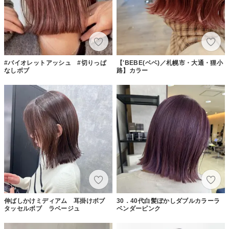
#バイオレットアッシュ #切りっぱ
【'BEBE(ベベ)／札幌市・大通・狸小
なしボブ
路】カラー
伸ばしかけミディアム 耳掛けボブ
30．40代白髪ぼかしダブルカラーラ
タッセルボブ ラベージュ
ベンダーピンク