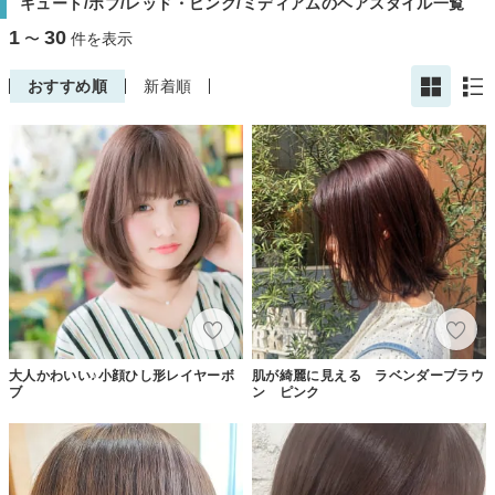
キュート/ボブ/レッド・ピンク/ミディアムのヘアスタイル一覧
1
30
〜
件を表示
おすすめ順
新着順
大人かわいい♪小顔ひし形レイヤーボ
肌が綺麗に見える ラベンダーブラウ
ブ
ン ピンク