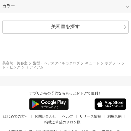
縮毛矯正
エクステ
キュート
フェミニン
指定なし
カラー
ストレート
ストレートパーマ
ヘアアレンジ
セクシー
エレガント
カール
グラデーション
指定なし
黒髪
美容室を探す
クール
ストリート
レイヤー
シャギー
ブラウン・ベージュ
イエロー・オレンジ
モード
外国人風
ボブ
マッシュ
レッド・ピンク
アッシュ・ブラウン
和服・着物
編み込み
サイドアップ
グラデーションカラー
美容院・美容室
髪型・ヘアスタイルカタログ
キュート
ボブ
レッ
ド・ピンク
ミディアム
ポニーテール
アップ
ツーブロック
モヒカン
アプリからの予約ならもっとおトクで便利！
ウルフ
ボウズ
ビジネス
はじめての方へ
お問い合わせ
ヘルプ
リリース情報
利用規約
掲載ご希望のサロン様