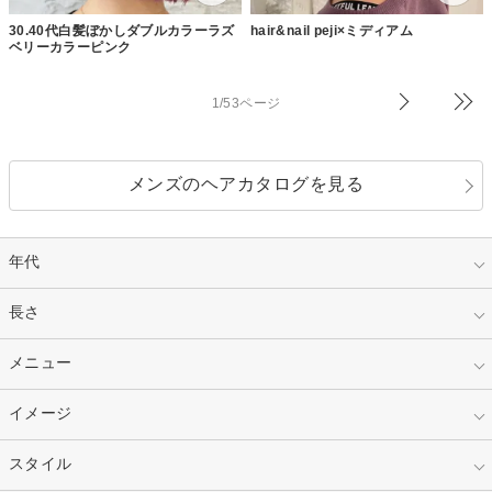
30.40代白髪ぼかしダブルカラーラズ
hair&nail peji×ミディアム
ベリーカラーピンク
1/53ページ
メンズのヘアカタログを見る
年代
指定なし
長さ
キッズ
10代
20代
指定なし
メニュー
ベリーショート
30代
40代
ショート
ミディアム
指定なし
イメージ
カット
50代～
セミロング
ロング
カラー
パーマ
指定なし
スタイル
ナチュラル