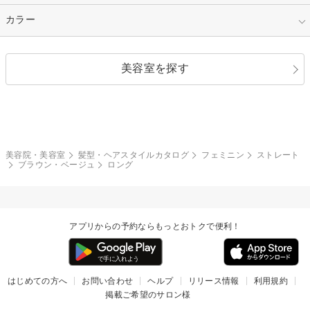
縮毛矯正
エクステ
キュート
フェミニン
指定なし
カラー
ストレート
ストレートパーマ
ヘアアレンジ
セクシー
エレガント
カール
グラデーション
指定なし
黒髪
美容室を探す
クール
ストリート
レイヤー
シャギー
ブラウン・ベージュ
イエロー・オレンジ
モード
外国人風
ボブ
マッシュ
レッド・ピンク
アッシュ・ブラウン
和服・着物
編み込み
サイドアップ
グラデーションカラー
美容院・美容室
髪型・ヘアスタイルカタログ
フェミニン
ストレート
ブラウン・ベージュ
ロング
ポニーテール
アップ
ツーブロック
モヒカン
アプリからの予約ならもっとおトクで便利！
ウルフ
ボウズ
ビジネス
はじめての方へ
お問い合わせ
ヘルプ
リリース情報
利用規約
掲載ご希望のサロン様