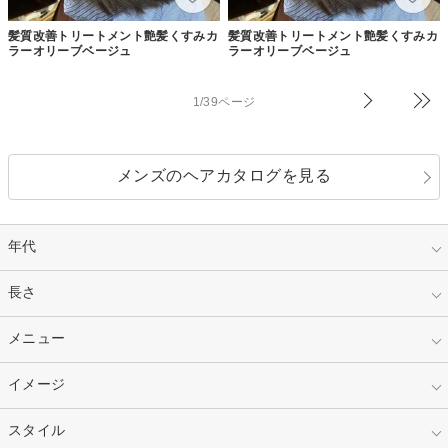
髪質改善トリートメント艶髪くすみカ
髪質改善トリートメント艶髪くすみカ
ラーオリーブベージュ
ラーオリーブベージュ
1/39ページ
メンズのヘアカタログを見る
年代
指定なし
長さ
キッズ
10代
20代
指定なし
メニュー
ベリーショート
30代
40代
ショート
ミディアム
指定なし
イメージ
カット
50代～
セミロング
ロング
カラー
パーマ
指定なし
スタイル
ナチュラル