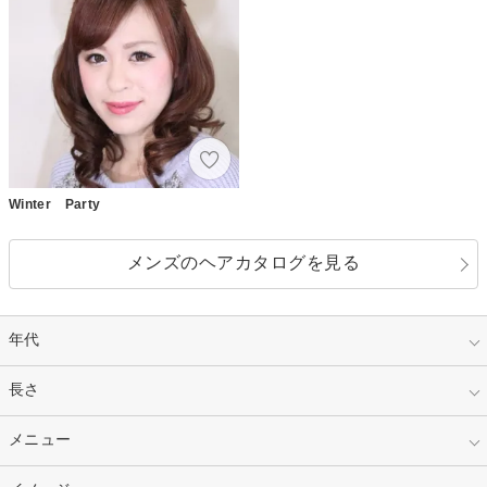
Winter Party
メンズのヘアカタログを見る
年代
指定なし
長さ
キッズ
10代
20代
指定なし
メニュー
ベリーショート
30代
40代
ショート
ミディアム