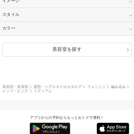
指定なし
イメージ
カット
50代～
セミロング
ロング
カラー
パーマ
指定なし
スタイル
ナチュラル
縮毛矯正
エクステ
キュート
フェミニン
指定なし
カラー
ストレート
ストレートパーマ
ヘアアレンジ
セクシー
エレガント
カール
グラデーション
指定なし
黒髪
美容室を探す
クール
ストリート
レイヤー
シャギー
ブラウン・ベージュ
イエロー・オレンジ
モード
外国人風
ボブ
マッシュ
レッド・ピンク
アッシュ・ブラウン
和服・着物
編み込み
サイドアップ
グラデーションカラー
美容院・美容室
髪型・ヘアスタイルカタログ
フェミニン
編み込み
レッド・ピンク
ミディアム
ポニーテール
アップ
ツーブロック
モヒカン
アプリからの予約ならもっとおトクで便利！
ウルフ
ボウズ
ビジネス