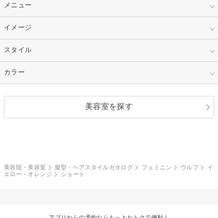
10代
20代
指定なし
メニュー
ベリーショート
30代
40代
ショート
ミディアム
指定なし
イメージ
カット
50代～
セミロング
ロング
カラー
パーマ
指定なし
スタイル
ナチュラル
縮毛矯正
エクステ
キュート
フェミニン
指定なし
カラー
ストレート
ストレートパーマ
ヘアアレンジ
セクシー
エレガント
カール
グラデーション
指定なし
黒髪
美容室を探す
クール
ストリート
レイヤー
シャギー
ブラウン・ベージュ
イエロー・オレンジ
モード
外国人風
ボブ
マッシュ
レッド・ピンク
アッシュ・ブラウン
和服・着物
編み込み
サイドアップ
グラデーションカラー
美容院・美容室
髪型・ヘアスタイルカタログ
フェミニン
ウルフ
イ
エロー・オレンジ
ショート
ポニーテール
アップ
ツーブロック
モヒカン
アプリからの予約ならもっとおトクで便利！
ウルフ
ボウズ