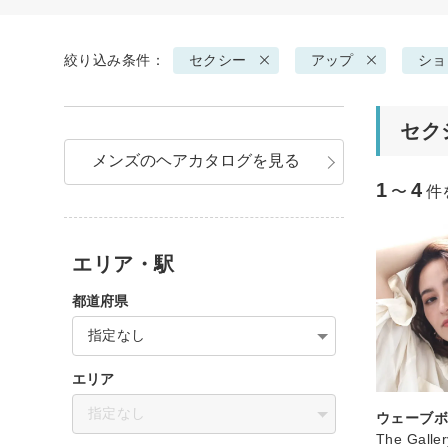
絞り込み条件：
セクシー
アップ
ショ
セク
メンズのヘアカタログを見る
1
4
〜
件
エリア・駅
都道府県
指定なし
エリア
指定なし
ウェーブ
The Galle