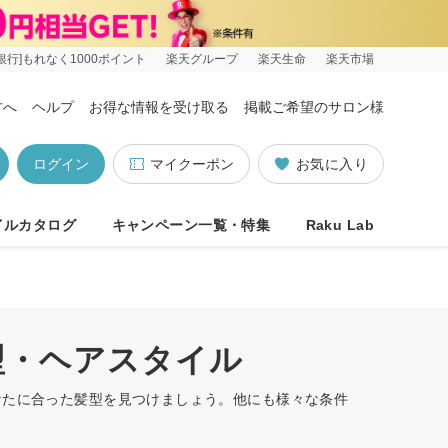
銀行]もれなく1000ポイント
楽天グループ
楽天生命
楽天市場
方へ
ヘルプ
お得な情報を受け取る
掲載ご希望のサロン様
ログイン
マイクーポン
お気に入り
イルカタログ
キャンペーン一覧・特集
Raku Lab
型・ヘアスタイル
なたに合った髪型を見つけましょう。他にも様々な条件