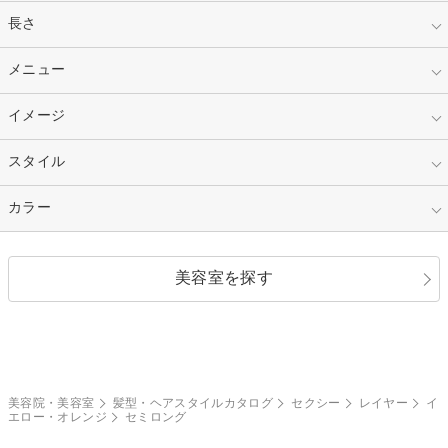
指定なし
長さ
キッズ
10代
20代
指定なし
メニュー
ベリーショート
30代
40代
ショート
ミディアム
指定なし
イメージ
カット
50代～
セミロング
ロング
カラー
パーマ
指定なし
スタイル
ナチュラル
縮毛矯正
エクステ
キュート
フェミニン
指定なし
カラー
ストレート
ストレートパーマ
ヘアアレンジ
セクシー
エレガント
カール
グラデーション
指定なし
黒髪
美容室を探す
クール
ストリート
レイヤー
シャギー
ブラウン・ベージュ
イエロー・オレンジ
モード
外国人風
ボブ
マッシュ
レッド・ピンク
アッシュ・ブラウン
和服・着物
編み込み
サイドアップ
グラデーションカラー
美容院・美容室
髪型・ヘアスタイルカタログ
セクシー
レイヤー
イ
エロー・オレンジ
セミロング
ポニーテール
アップ