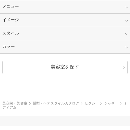
10代
20代
指定なし
メニュー
ベリーショート
30代
40代
ショート
ミディアム
指定なし
イメージ
カット
50代～
セミロング
ロング
カラー
パーマ
指定なし
スタイル
ナチュラル
縮毛矯正
エクステ
キュート
フェミニン
指定なし
カラー
ストレート
ストレートパーマ
ヘアアレンジ
セクシー
エレガント
カール
グラデーション
指定なし
黒髪
美容室を探す
クール
ストリート
レイヤー
シャギー
ブラウン・ベージュ
イエロー・オレンジ
モード
外国人風
ボブ
マッシュ
レッド・ピンク
アッシュ・ブラウン
和服・着物
編み込み
サイドアップ
グラデーションカラー
美容院・美容室
髪型・ヘアスタイルカタログ
セクシー
シャギー
ミ
ディアム
ポニーテール
アップ
ツーブロック
モヒカン