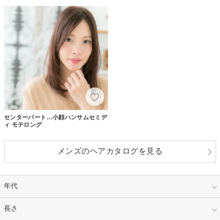
センターパート…小顔ハンサムセミデ
ィ モテロング
メンズのヘアカタログを見る
年代
指定なし
長さ
キッズ