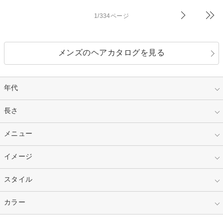
1/334ページ
メンズのヘアカタログを見る
年代
指定なし
長さ
キッズ
10代
20代
指定なし
メニュー
ベリーショート
30代
40代
ショート
ミディアム
指定なし
イメージ
カット
50代～
セミロング
ロング
カラー
パーマ
指定なし
スタイル
ナチュラル
縮毛矯正
エクステ
キュート
フェミニン
指定なし
カラー
ストレート
ストレートパーマ
ヘアアレンジ
セクシー
エレガント
カール
グラデーション