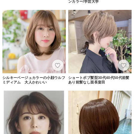
ンカラー/学芸大学
シルキーベージュカラーの小顔ウルフ
ショートボブ髪型30代40代50代前髪
ミディアム 大人かわいい
あり前髪なし面長畠田