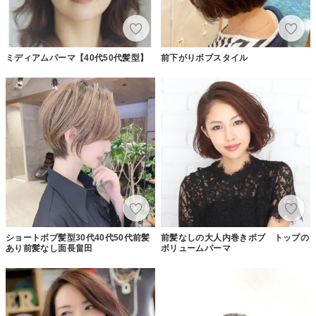
ミディアムパーマ【40代50代髪型】
前下がりボブスタイル
ショートボブ髪型30代40代50代前髪
前髪なしの大人内巻きボブ トップの
あり前髪なし面長畠田
ボリュームパーマ