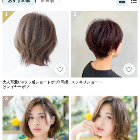
おすすめ順
新着順
1
2
大人可愛い♯ラフ感ショートボブ♯耳掛
スッキリショート
けレイヤーボブ
3