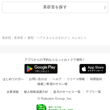
指定なし
黒髪
美容室を探す
クール
ストリート
レイヤー
シャギー
ブラウン・ベージュ
イエロー・オレンジ
モード
外国人風
ボブ
マッシュ
レッド・ピンク
アッシュ・ブラウン
和服・着物
編み込み
サイドアップ
グラデーションカラー
美容院・美容室
髪型・ヘアスタイルカタログ
エレガント
ポニーテール
アップ
ツーブロック
モヒカン
アプリからの予約ならもっとおトクで便利！
ウルフ
ボウズ
ビジネス
はじめての方へ
お問い合わせ
ヘルプ
リリース情報
利用規約
掲載ご希望のサロン様
企業情報
個人情報保護方針
楽天のサービス一覧
アプリ一覧
© Rakuten Group, Inc.