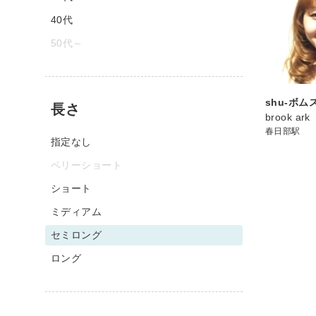
40代
50代～
shu-ボム
長さ
brook ark
春日部駅
指定なし
ベリーショート
ショート
ミディアム
セミロング
ロング