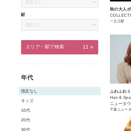
指定なし
秋の大人
駅
COLLECT
一之江駅
指定なし
11
エリア・駅で検索
件
年代
指定なし
ふわふわ
Hair.& Sp
キッズ
ニュータ
千葉ニュー
10代
20代
30代