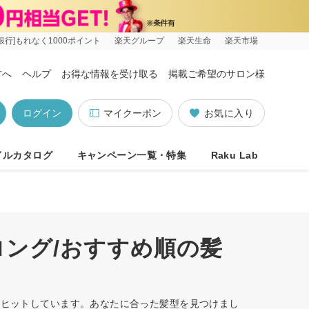
銀行]もれなく1000ポイント
楽天グループ
楽天生命
楽天市場
方へ
ヘルプ
お得な情報を受け取る
掲載ご希望のサロン様
ログイン
マイクーポン
お気に入り
イルカタログ
キャンペーン一覧・特集
Raku Lab
ロング/おすすめ順の髪
1件ヒットしています。あなたに合った髪型を見つけまし