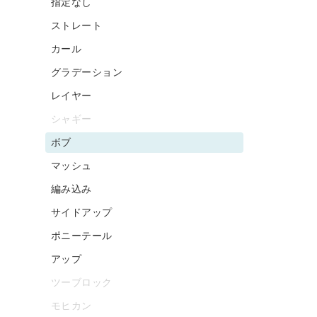
指定なし
ストレート
カール
グラデーション
レイヤー
シャギー
ボブ
マッシュ
編み込み
サイドアップ
ポニーテール
アップ
ツーブロック
モヒカン