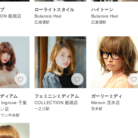
ボブ
ローライトスタイル
ハイトーン
ION 船堀店
Bulansis Hair
Bulansis Hair
広瀬通駅
広瀬通駅
ミディアム
フェミニンミディアム
ガーリーミディ
a Ingrove 千葉
COLLECTION 船堀店
Menon 茨木店
ウン店
一之江駅
茨木駅
タウン中央駅