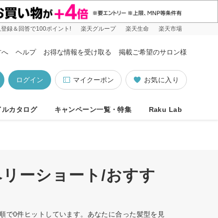
登録＆回答で100ポイント!
楽天グループ
楽天生命
楽天市場
方へ
ヘルプ
お得な情報を受け取る
掲載ご希望のサロン様
ログイン
マイクーポン
お気に入り
イルカタログ
キャンペーン一覧・特集
Raku Lab
ベリーショート/おすす
め順で0件ヒットしています。あなたに合った髪型を見