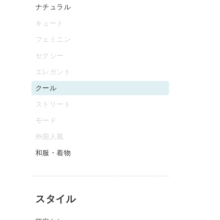
ナチュラル
キュート
フェミニン
セクシー
エレガント
クール
ストリート
モード
外国人風
和服・着物
スタイル