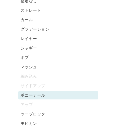
指定なし
ストレート
カール
グラデーション
レイヤー
シャギー
ボブ
マッシュ
編み込み
サイドアップ
ポニーテール
アップ
ツーブロック
モヒカン