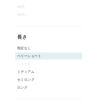
40代
50代～
長さ
指定なし
ベリーショート
ショート
ミディアム
セミロング
ロング