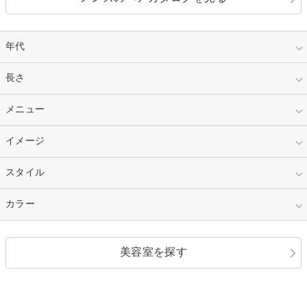
年代
指定なし
長さ
キッズ
10代
20代
指定なし
メニュー
ベリーショート
30代
40代
ショート
ミディアム
指定なし
イメージ
カット
50代～
セミロング
ロング
カラー
パーマ
指定なし
スタイル
ナチュラル
縮毛矯正
エクステ
キュート
フェミニン
指定なし
カラー
ストレート
ストレートパーマ
ヘアアレンジ
セクシー
エレガント
カール
グラデーション
指定なし
黒髪
美容室を探す
クール
ストリート
レイヤー
シャギー
ブラウン・ベージュ
イエロー・オレンジ
モード
外国人風
ボブ
マッシュ
レッド・ピンク
アッシュ・ブラウン