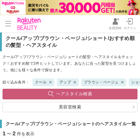
会員登録
ログイン
クール/アップ/ブラウン・ベージュ/ショート/おすすめ順
の髪型・ヘアスタイル
クール/アップ/ブラウン・ベージュ/ショートの髪型・ヘアスタイルをチェッ
ク！おすすめ順で2件ヒットしています。あなたに合った髪型を見つけましょ
う。他にも様々な条件で探せます。
絞り込み条件：
クール
アップ
ブラウン・ベージュ
ショ
ヘアスタイル検索
美容室検索
クール/アップ/ブラウン・ベージュ/ショートのヘアスタイル一覧
1
2
〜
件を表示