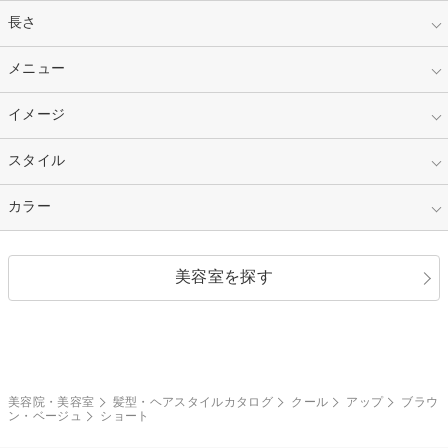
指定なし
長さ
キッズ
10代
20代
指定なし
メニュー
ベリーショート
30代
40代
ショート
ミディアム
指定なし
イメージ
カット
50代～
セミロング
ロング
カラー
パーマ
指定なし
スタイル
ナチュラル
縮毛矯正
エクステ
キュート
フェミニン
指定なし
カラー
ストレート
ストレートパーマ
ヘアアレンジ
セクシー
エレガント
カール
グラデーション
指定なし
黒髪
美容室を探す
クール
ストリート
レイヤー
シャギー
ブラウン・ベージュ
イエロー・オレンジ
モード
外国人風
ボブ
マッシュ
レッド・ピンク
アッシュ・ブラウン
和服・着物
編み込み
サイドアップ
グラデーションカラー
美容院・美容室
髪型・ヘアスタイルカタログ
クール
アップ
ブラウ
ン・ベージュ
ショート
ポニーテール
アップ