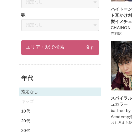
指定なし
ハイトー
駅
ト耳かけ
髪イメチ
指定なし
CHAINO
赤羽駅
9
エリア・駅で検索
件
年代
指定なし
スパイラル
キッズ
ュカラー
ba-boo by
10代
Academ
20代
おもろまち
30代