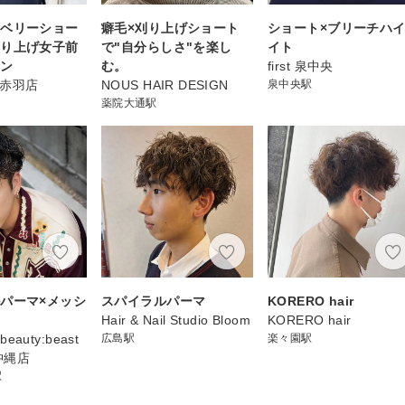
ンベリーショー
癖毛×刈り上げショート
ショート×ブリーチハ
刈り上げ女子前
で"自分らしさ"を楽し
イト
ェン
む。
first 泉中央
N 赤羽店
NOUS HAIR DESIGN
泉中央駅
薬院大通駅
パーマ×メッシ
スパイラルパーマ
KORERO hair
Hair & Nail Studio Bloom
KORERO hair
 beauty:beast
広島駅
楽々園駅
y沖縄店
駅