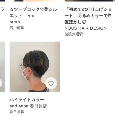
イラ
☆ツーブロックで美シル
「初めての刈り上げショ
エット ｖｓ
ート」明るめカラーで白
broto
髪ぼかし◎
石川町駅
NOUS HAIR DESIGN
薬院大通駅
ハイライトカラー
and anon 春日原店
春日原駅