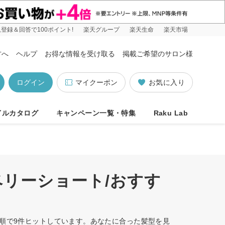
登録＆回答で100ポイント!
楽天グループ
楽天生命
楽天市場
方へ
ヘルプ
お得な情報を受け取る
掲載ご希望のサロン様
ログイン
マイクーポン
お気に入り
イルカタログ
キャンペーン一覧・特集
Raku Lab
ベリーショート/おすす
め順で9件ヒットしています。あなたに合った髪型を見