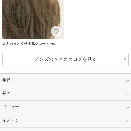
☆ふわっとくせ毛風ショート♪vs
メンズのヘアカタログを見る
年代
指定なし
長さ
キッズ
10代
20代
指定なし
メニュー
ベリーショート
30代
40代
ショート
ミディアム
指定なし
イメージ
カット
50代～