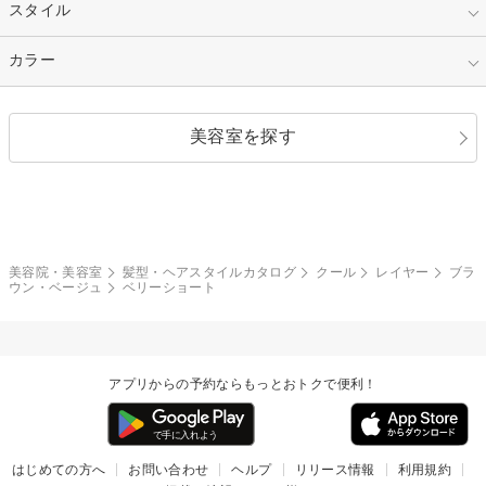
セミロング
ロング
カラー
パーマ
指定なし
スタイル
ナチュラル
縮毛矯正
エクステ
キュート
フェミニン
指定なし
カラー
ストレート
ストレートパーマ
ヘアアレンジ
セクシー
エレガント
カール
グラデーション
指定なし
黒髪
美容室を探す
クール
ストリート
レイヤー
シャギー
ブラウン・ベージュ
イエロー・オレンジ
モード
外国人風
ボブ
マッシュ
レッド・ピンク
アッシュ・ブラウン
和服・着物
編み込み
サイドアップ
グラデーションカラー
美容院・美容室
髪型・ヘアスタイルカタログ
クール
レイヤー
ブラ
ウン・ベージュ
ベリーショート
ポニーテール
アップ
ツーブロック
モヒカン
アプリからの予約ならもっとおトクで便利！
ウルフ
ボウズ
ビジネス
はじめての方へ
お問い合わせ
ヘルプ
リリース情報
利用規約