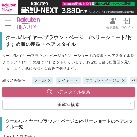
会員登録
ログイン
クール/レイヤー/ブラウン・ベージュ/ベリーショート/お
すすめ順の髪型・ヘアスタイル
クール/レイヤー/ブラウン・ベージュ/ベリーショートの髪型・ヘアスタイルを
チェック！おすすめ順で17件ヒットしています。あなたに合った髪型を見つ
けましょう。他にも様々な条件で探せます。
絞り込み条件：
クール
レイヤー
ブラウン・ベージュ
ベ
ヘアスタイル検索
美容室検索
クール/レイヤー/ブラウン・ベージュ/ベリーショートのヘアスタ
イル一覧
1
17
〜
件を表示