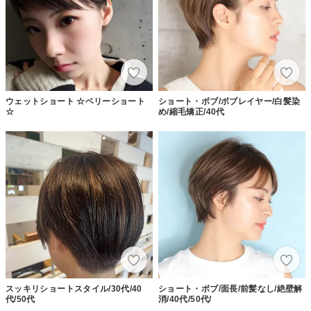
ウェットショート ☆ベリーショート
ショート・ボブ/ボブレイヤー/白髪染
☆
め/縮毛矯正/40代
スッキリショートスタイル/30代/40
ショート・ボブ/面長/前髪なし/絶壁解
代/50代
消/40代/50代/