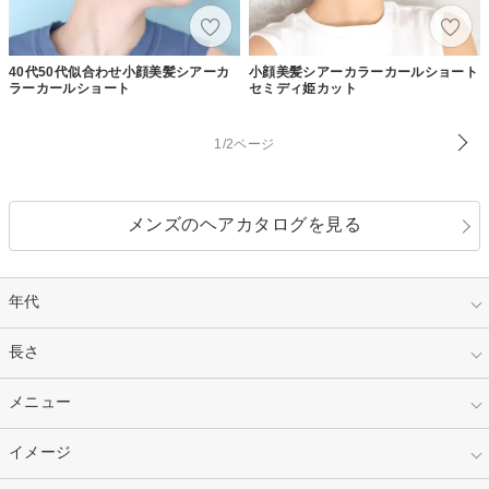
40代50代似合わせ小顔美髪シアーカ
小顔美髪シアーカラーカールショート
ラーカールショート
セミディ姫カット
1/2ページ
メンズのヘアカタログを見る
年代
指定なし
長さ
キッズ
10代
20代
指定なし
メニュー
ベリーショート
30代
40代
ショート
ミディアム
指定なし
イメージ
カット