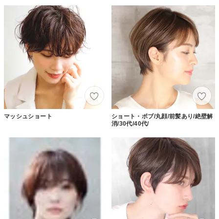
マッシュショート
ショート・ボブ/丸顔/前髪あり/絶壁解
消/30代/40代/