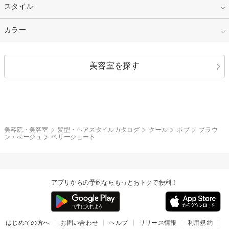
50代～
セミロング
ロング
カラー
パーマ
指定なし
スタイル
ナチュラル
縮毛矯正
エクステ
キュート
フェミニン
指定なし
カラー
ストレート
ストレートパーマ
ヘアアレンジ
セクシー
エレガント
カール
グラデーション
指定なし
黒髪
美容室を探す
クール
ストリート
レイヤー
シャギー
ブラウン・ベージュ
イエロー・オレンジ
モード
外国人風
ボブ
マッシュ
レッド・ピンク
アッシュ・ブラウン
和服・着物
編み込み
サイドアップ
グラデーションカラー
美容院・美容室
髪型・ヘアスタイルカタログ
クール
ボブ
ブラウ
ン・ベージュ
ベリーショート
ポニーテール
アップ
ツーブロック
モヒカン
アプリからの予約ならもっとおトクで便利！
ウルフ
ボウズ
ビジネス
はじめての方へ
お問い合わせ
ヘルプ
リリース情報
利用規約