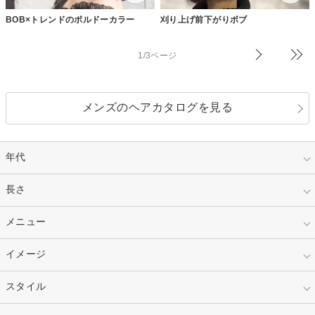
BOB×トレンドのボルドーカラー
刈り上げ前下がりボブ
1/3ページ
メンズのヘアカタログを見る
年代
指定なし
長さ
キッズ
10代
20代
指定なし
メニュー
ベリーショート
30代
40代
ショート
ミディアム
指定なし
イメージ
カット
50代～
セミロング
ロング
カラー
パーマ
指定なし
スタイル
ナチュラル
縮毛矯正
エクステ