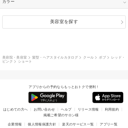
キュート
フェミニン
指定なし
カラー
ストレート
ストレートパーマ
ヘアアレンジ
セクシー
エレガント
カール
グラデーション
指定なし
黒髪
美容室を探す
クール
ストリート
レイヤー
シャギー
ブラウン・ベージュ
イエロー・オレンジ
モード
外国人風
ボブ
マッシュ
レッド・ピンク
アッシュ・ブラウン
和服・着物
編み込み
サイドアップ
グラデーションカラー
美容院・美容室
髪型・ヘアスタイルカタログ
クール
ボブ
レッド・
ピンク
ショート
ポニーテール
アップ
ツーブロック
モヒカン
アプリからの予約ならもっとおトクで便利！
ウルフ
ボウズ
ビジネス
はじめての方へ
お問い合わせ
ヘルプ
リリース情報
利用規約
掲載ご希望のサロン様
企業情報
個人情報保護方針
楽天のサービス一覧
アプリ一覧