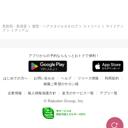
モード
外国人風
ボブ
マッシュ
レッド・ピンク
アッシュ・ブラウン
和服・着物
編み込み
サイドアップ
グラデーションカラー
美容院・美容室
髪型・ヘアスタイルカタログ
ストリート
サイドアッ
プ
ミディアム
ポニーテール
アップ
ツーブロック
モヒカン
アプリからの予約ならもっとおトクで便利！
ウルフ
ボウズ
ビジネス
はじめての方へ
お問い合わせ
ヘルプ
リリース情報
利用規約
掲載ご希望のサロン様
企業情報
個人情報保護方針
楽天のサービス一覧
アプリ一覧
© Rakuten Group, Inc.