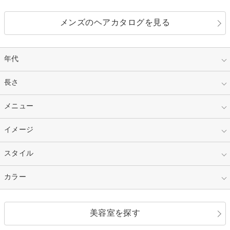
メンズのヘアカタログを見る
年代
指定なし
長さ
キッズ
10代
20代
指定なし
メニュー
ベリーショート
30代
40代
ショート
ミディアム
指定なし
イメージ
カット
50代～
セミロング
ロング
カラー
パーマ
指定なし
スタイル
ナチュラル
縮毛矯正
エクステ
キュート
フェミニン
指定なし
カラー
ストレート
ストレートパーマ
ヘアアレンジ
セクシー
エレガント
カール
グラデーション
指定なし
黒髪
美容室を探す
クール
ストリート
レイヤー
シャギー
ブラウン・ベージュ
イエロー・オレンジ