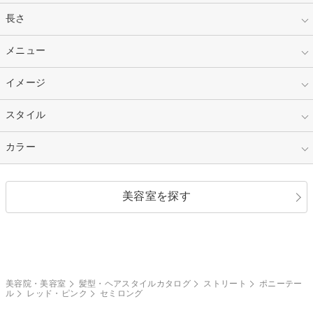
指定なし
長さ
キッズ
10代
20代
指定なし
メニュー
ベリーショート
30代
40代
ショート
ミディアム
指定なし
イメージ
カット
50代～
セミロング
ロング
カラー
パーマ
指定なし
スタイル
ナチュラル
縮毛矯正
エクステ
キュート
フェミニン
指定なし
カラー
ストレート
ストレートパーマ
ヘアアレンジ
セクシー
エレガント
カール
グラデーション
指定なし
黒髪
美容室を探す
クール
ストリート
レイヤー
シャギー
ブラウン・ベージュ
イエロー・オレンジ
モード
外国人風
ボブ
マッシュ
レッド・ピンク
アッシュ・ブラウン
和服・着物
編み込み
サイドアップ
グラデーションカラー
美容院・美容室
髪型・ヘアスタイルカタログ
ストリート
ポニーテー
ル
レッド・ピンク
セミロング
ポニーテール
アップ