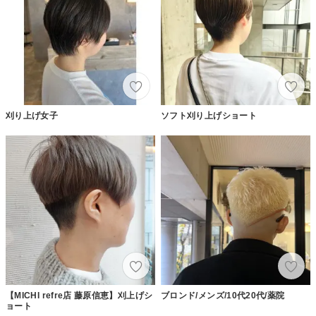
刈り上げ女子
ソフト刈り上げショート
【MICHI refre店 藤原信恵】刈上げシ
ブロンド/メンズ/10代20代/薬院
ョート