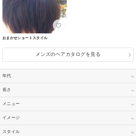
おまかせショートスタイル
メンズのヘアカタログを見る
年代
指定なし
長さ
キッズ
10代
20代
指定なし
メニュー
ベリーショート
30代
40代
ショート
ミディアム
指定なし
イメージ
カット
50代～
セミロング
ロング
カラー
パーマ
指定なし
スタイル
ナチュラル