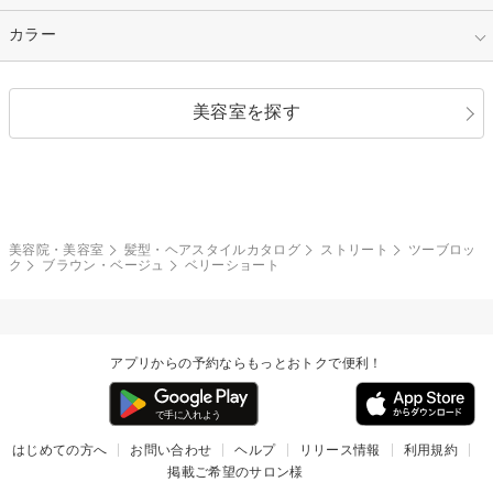
縮毛矯正
エクステ
キュート
フェミニン
指定なし
カラー
ストレート
ストレートパーマ
ヘアアレンジ
セクシー
エレガント
カール
グラデーション
指定なし
黒髪
美容室を探す
クール
ストリート
レイヤー
シャギー
ブラウン・ベージュ
イエロー・オレンジ
モード
外国人風
ボブ
マッシュ
レッド・ピンク
アッシュ・ブラウン
和服・着物
編み込み
サイドアップ
グラデーションカラー
美容院・美容室
髪型・ヘアスタイルカタログ
ストリート
ツーブロッ
ク
ブラウン・ベージュ
ベリーショート
ポニーテール
アップ
ツーブロック
モヒカン
アプリからの予約ならもっとおトクで便利！
ウルフ
ボウズ
ビジネス
はじめての方へ
お問い合わせ
ヘルプ
リリース情報
利用規約
掲載ご希望のサロン様