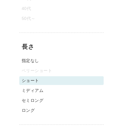
40代
50代～
長さ
指定なし
ベリーショート
ショート
ミディアム
セミロング
ロング