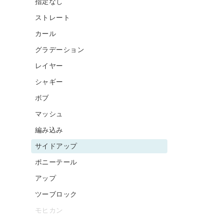
指定なし
ストレート
カール
グラデーション
レイヤー
シャギー
ボブ
マッシュ
編み込み
サイドアップ
ポニーテール
アップ
ツーブロック
モヒカン