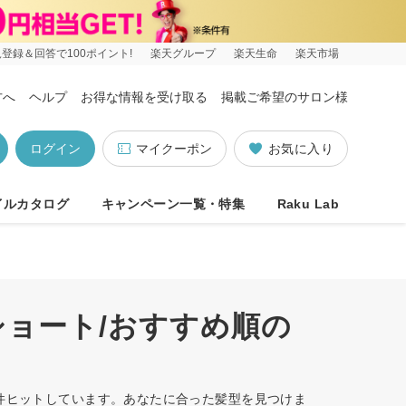
登録＆回答で100ポイント!
楽天グループ
楽天生命
楽天市場
方へ
ヘルプ
お得な情報を受け取る
掲載ご希望のサロン様
ログイン
マイクーポン
お気に入り
イルカタログ
キャンペーン一覧・特集
Raku Lab
ショート/おすすめ順の
0件ヒットしています。あなたに合った髪型を見つけま