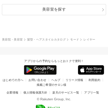
ストレートパーマ
ヘアアレンジ
セクシー
エレガント
カール
グラデーション
指定なし
黒髪
美容室を探す
クール
ストリート
レイヤー
シャギー
ブラウン・ベージュ
イエロー・オレンジ
モード
外国人風
ボブ
マッシュ
レッド・ピンク
アッシュ・ブラウン
和服・着物
編み込み
サイドアップ
グラデーションカラー
美容院・美容室
髪型・ヘアスタイルカタログ
モード
レイヤー
ポニーテール
アップ
ツーブロック
モヒカン
アプリからの予約ならもっとおトクで便利！
ウルフ
ボウズ
ビジネス
はじめての方へ
お問い合わせ
ヘルプ
リリース情報
利用規約
掲載ご希望のサロン様
企業情報
個人情報保護方針
楽天のサービス一覧
アプリ一覧
© Rakuten Group, Inc.