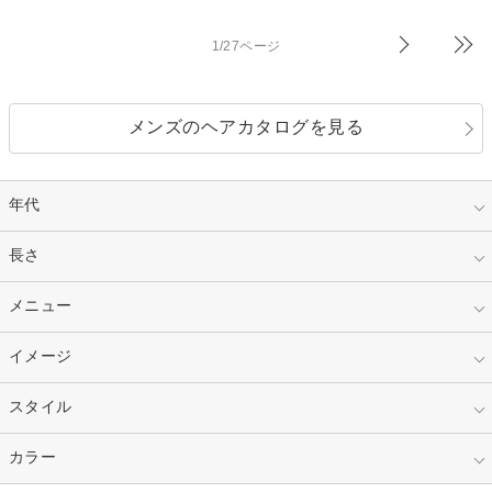
1/27ページ
メンズのヘアカタログを見る
年代
指定なし
長さ
キッズ
10代
20代
指定なし
メニュー
ベリーショート
30代
40代
ショート
ミディアム
指定なし
イメージ
カット
50代～
セミロング
ロング
カラー
パーマ
指定なし
スタイル
ナチュラル
縮毛矯正
エクステ
キュート
フェミニン
指定なし
カラー
ストレート