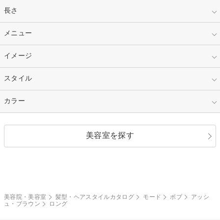
指定なし
長さ
キッズ
10代
20代
指定なし
メニュー
ベリーショート
30代
40代
ショート
ミディアム
指定なし
イメージ
カット
50代～
セミロング
ロング
カラー
パーマ
指定なし
スタイル
ナチュラル
縮毛矯正
エクステ
キュート
フェミニン
指定なし
カラー
ストレート
ストレートパーマ
ヘアアレンジ
セクシー
エレガント
カール
グラデーション
指定なし
黒髪
美容室を探す
クール
ストリート
レイヤー
シャギー
ブラウン・ベージュ
イエロー・オレンジ
モード
外国人風
ボブ
マッシュ
レッド・ピンク
アッシュ・ブラウン
和服・着物
編み込み
サイドアップ
グラデーションカラー
美容院・美容室
髪型・ヘアスタイルカタログ
モード
ボブ
アッシ
ュ・ブラウン
ロング
ポニーテール
アップ