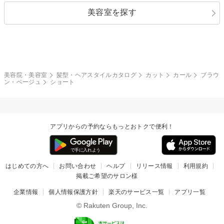
美容室を探す
クール
ストリート
レイヤー
シャギー
ブラウン・ベージュ
イエロー・オレンジ
モード
外国人風
ボブ
マッシュ
レッド・ピンク
アッシュ・ブラウン
和服・着物
編み込み
サイドアップ
グラデーションカラー
美容院・美容室
髪型・ヘアスタイルカタログ
カット
カール
ブラウ
ン・ベージュ
ショート
ポニーテール
アップ
ツーブロック
モヒカン
アプリからの予約ならもっとおトクで便利！
ウルフ
ボウズ
ビジネス
はじめての方へ
お問い合わせ
ヘルプ
リリース情報
利用規約
掲載ご希望のサロン様
企業情報
個人情報保護方針
楽天のサービス一覧
アプリ一覧
© Rakuten Group, Inc.