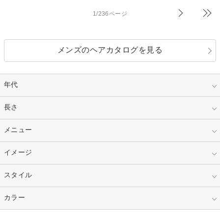
1/236ページ
メンズのヘアカタログを見る
年代
指定なし
長さ
キッズ
10代
20代
指定なし
メニュー
ベリーショート
30代
40代
ショート
ミディアム
指定なし
イメージ
カット
50代～
セミロング
ロング
カラー
パーマ
指定なし
スタイル
ナチュラル
縮毛矯正
エクステ
キュート
フェミニン
指定なし
カラー
ストレート
ストレートパーマ
ヘアアレンジ
セクシー
エレガント
カール
グラデーション
指定なし
黒髪