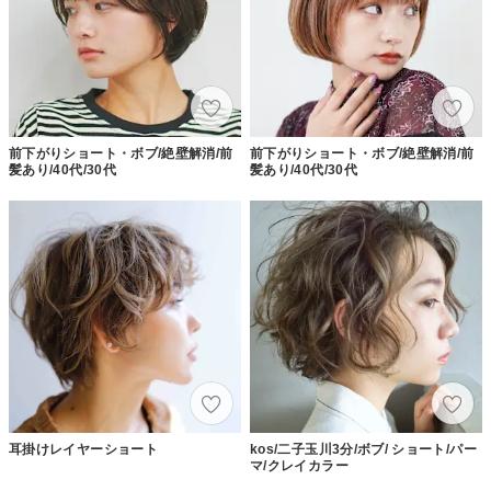
前下がりショート・ボブ/絶壁解消/前
前下がりショート・ボブ/絶壁解消/前
髪あり/40代/30代
髪あり/40代/30代
耳掛けレイヤーショート
kos/二子玉川3分/ボブ/ ショート/パー
マ/クレイカラー