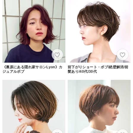
《裏原にある隠れ家サロンLyon》カ
前下がりショート・ボブ/絶壁解消/前
ジュアルボブ
髪あり/40代/30代