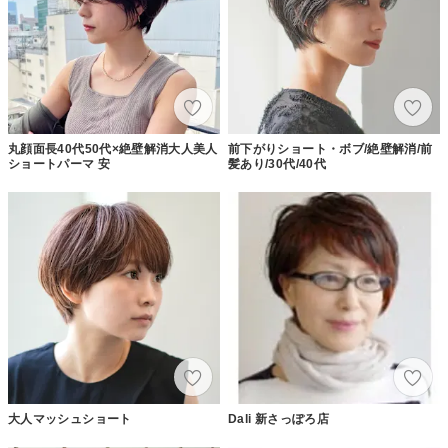
丸顔面長40代50代×絶壁解消大人美人
前下がりショート・ボブ/絶壁解消/前
ショートパーマ 安
髪あり/30代/40代
大人マッシュショート
Dali 新さっぽろ店