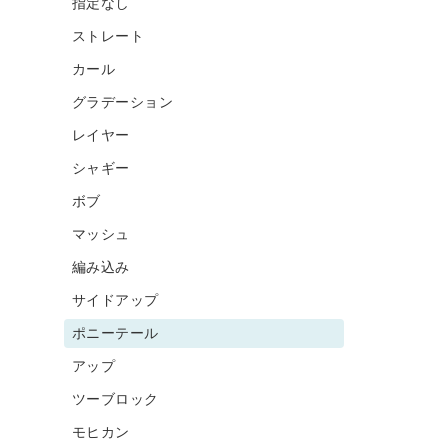
指定なし
ストレート
カール
グラデーション
レイヤー
シャギー
ボブ
マッシュ
編み込み
サイドアップ
ポニーテール
アップ
ツーブロック
モヒカン