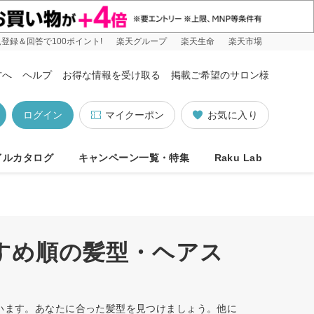
登録＆回答で100ポイント!
楽天グループ
楽天生命
楽天市場
方へ
ヘルプ
お得な情報を受け取る
掲載ご希望のサロン様
ログイン
マイクーポン
お気に入り
イルカタログ
キャンペーン一覧・特集
Raku Lab
すすめ順の髪型・ヘアス
ています。あなたに合った髪型を見つけましょう。他に