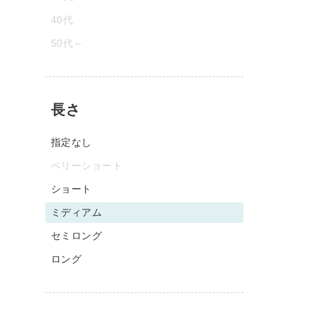
40代
50代～
長さ
指定なし
ベリーショート
ショート
ミディアム
セミロング
ロング