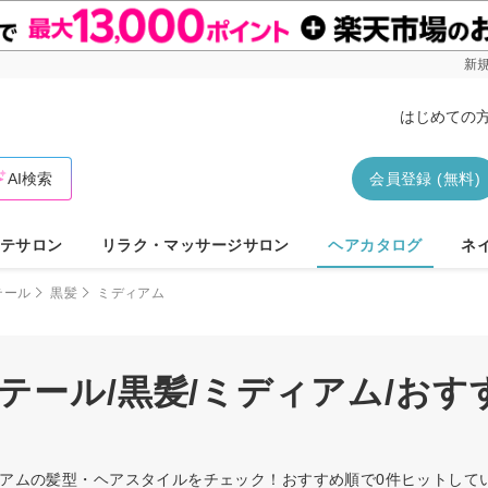
新規
はじめての
AI検索
会員登録 (無料)
テサロン
リラク・マッサージサロン
ヘアカタログ
ネ
テール
黒髪
ミディアム
テール/黒髪/ミディアム/お
ディアムの髪型・ヘアスタイルをチェック！おすすめ順で0件ヒットし