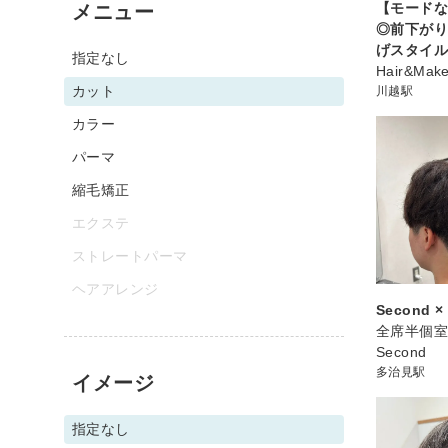
【モード
メニュー
◎前下が
げスタイ
指定なし
Hair&Mak
カット
川越駅
カラー
パーマ
縮毛矯正
エクステ
ストレートパーマ
ヘアアレンジ
Second × 
全席半個
Second
多治見駅
イメージ
指定なし