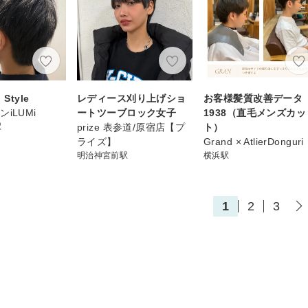
Style
レディース刈り上げショ
お客様髪質改善データ
iLUMi
ートツーブロック女子
1938（直毛メンズカッ
駅
prize 表参道/原宿店【プ
ト）
ライズ】
Grand × AtlierDonguri
明治神宮前駅
横浜駅
1
2
3