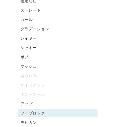
指定なし
ストレート
カール
グラデーション
レイヤー
シャギー
ボブ
マッシュ
編み込み
サイドアップ
ポニーテール
アップ
ツーブロック
モヒカン