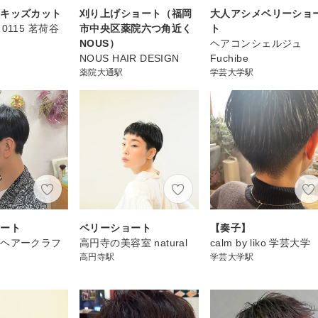
いキッズカット
刈り上げショート（福岡
大人アシメベリーショ
on 0115 茗荷谷
市中央区薬院六つ角近く
ト
NOUS）
ヘアコンシェルジュ
NOUS HAIR DESIGN
Fuchibe
薬院大通駅
学芸大学駅
ョート
ベリーショート
【奏子】
グヘアークラフ
高円寺の美容室 natural
calm by liko 学芸大学
高円寺駅
学芸大学駅