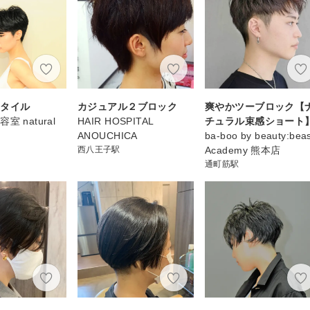
スタイル
カジュアル２ブロック
爽やかツーブロック【
 natural
HAIR HOSPITAL
チュラル束感ショート
ANOUCHICA
ba-boo by beauty:bea
西八王子駅
Academy 熊本店
通町筋駅