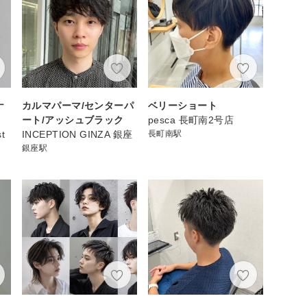
ナ
カルマパーマ/センターパ
ベリーショート
】
ート/アッシュブラック
pesca 長町南2号店
st
INCEPTION GINZA 銀座
長町南駅
銀座駅