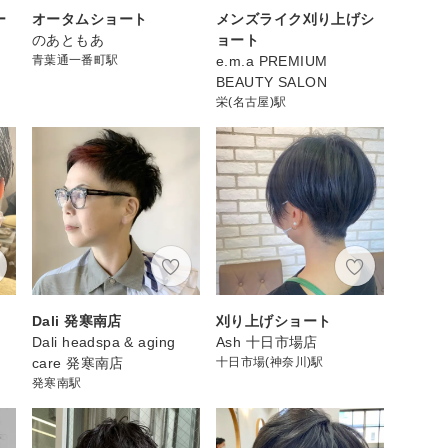
ー
オータムショート
メンズライク刈り上げシ
のあともあ
ョート
青葉通一番町駅
e.m.a PREMIUM
BEAUTY SALON
栄(名古屋)駅
Dali 発寒南店
刈り上げショート
Dali headspa & aging
Ash 十日市場店
care 発寒南店
十日市場(神奈川)駅
発寒南駅