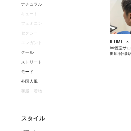
ナチュラル
キュート
フェミニン
セクシー
iLUMi × 
エレガント
半個室サロン
クール
田県神社前
ストリート
モード
外国人風
和服・着物
スタイル