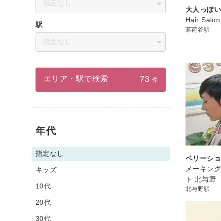
指定なし
大人っぽ
Hair Sal
駅
茗荷谷駅
指定なし
73
エリア・駅で検索
件
年代
指定なし
ベリーシ
メーキン
キッズ
ト 北与野
10代
北与野駅
20代
30代