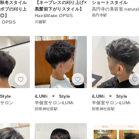
な秋冬スタイル
【ネープレスの刈り上げ×
ショートスタイル
りボブの刈り上
黒髪前下がりスタイル】
高円寺の美容室 natura
ル◎】
Hair&Make OPSIS
高円寺駅
e OPSIS
川越駅
Style
iLUMi × Style
iLUMi × Style
室サロン
半個室サロンiLUMi
半個室サロンiLUMi
田県神社前駅
田県神社前駅