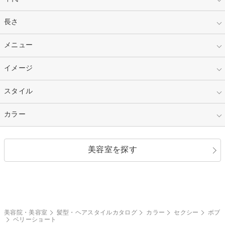
指定なし
長さ
キッズ
10代
20代
指定なし
メニュー
ベリーショート
30代
40代
ショート
ミディアム
指定なし
イメージ
カット
50代～
セミロング
ロング
カラー
パーマ
指定なし
スタイル
ナチュラル
縮毛矯正
エクステ
キュート
フェミニン
指定なし
カラー
ストレート
ストレートパーマ
ヘアアレンジ
セクシー
エレガント
カール
グラデーション
指定なし
黒髪
美容室を探す
クール
ストリート
レイヤー
シャギー
ブラウン・ベージュ
イエロー・オレンジ
モード
外国人風
ボブ
マッシュ
レッド・ピンク
アッシュ・ブラウン
和服・着物
編み込み
サイドアップ
グラデーションカラー
美容院・美容室
髪型・ヘアスタイルカタログ
カラー
セクシー
ボブ
ベリーショート
ポニーテール
アップ