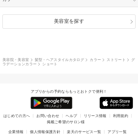
ストレートパーマ
ヘアアレンジ
セクシー
エレガント
カール
グラデーション
指定なし
黒髪
美容室を探す
クール
ストリート
レイヤー
シャギー
ブラウン・ベージュ
イエロー・オレンジ
モード
外国人風
ボブ
マッシュ
レッド・ピンク
アッシュ・ブラウン
和服・着物
編み込み
サイドアップ
グラデーションカラー
美容院・美容室
髪型・ヘアスタイルカタログ
カラー
ストリート
グ
ラデーションカラー
ショート
ポニーテール
アップ
ツーブロック
モヒカン
アプリからの予約ならもっとおトクで便利！
ウルフ
ボウズ
ビジネス
はじめての方へ
お問い合わせ
ヘルプ
リリース情報
利用規約
掲載ご希望のサロン様
企業情報
個人情報保護方針
楽天のサービス一覧
アプリ一覧