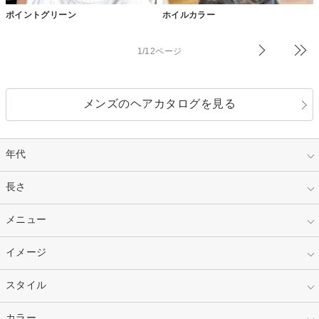
ポイントグリーン
ホイルカラー
1/12ページ
メンズのヘアカタログを見る
年代
指定なし
長さ
キッズ
10代
20代
指定なし
メニュー
ベリーショート
30代
40代
ショート
ミディアム
指定なし
イメージ
カット
50代～
セミロング
ロング
カラー
パーマ
指定なし
スタイル
ナチュラル
縮毛矯正
エクステ
キュート
フェミニン
指定なし
カラー
ストレート