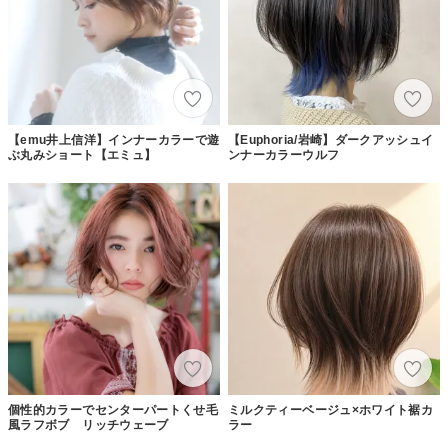
【emu井上信洋】インナーカラーで遊
【Euphoria/岩崎】ダークアッシュイ
ぶ丸みショート【エミュ】
ンナーカラーウルフ
個性的カラーでセンターパートくせ毛
ミルクティーベージュ×ホワイト裾カ
風ラフボブ リッチウェーブ
ラー