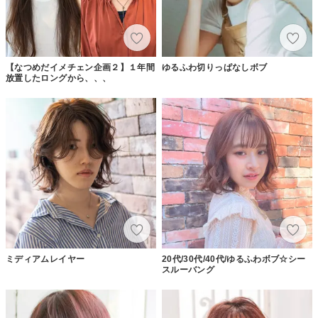
【なつめだイメチェン企画２】１年間
ゆるふわ切りっぱなしボブ
放置したロングから、、、
ミディアムレイヤー
20代/30代/40代/ゆるふわボブ☆シー
スルーバング