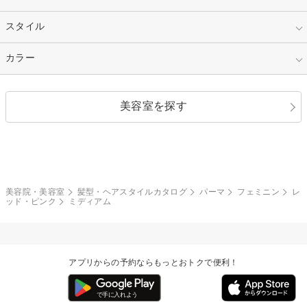
50代～
セミロング
ロング
カラー
パーマ
指定なし
スタイル
ナチュラル
縮毛矯正
エクステ
キュート
フェミニン
指定なし
カラー
ストレート
ストレートパーマ
ヘアアレンジ
セクシー
エレガント
カール
グラデーション
指定なし
黒髪
美容室を探す
クール
ストリート
レイヤー
シャギー
ブラウン・ベージュ
イエロー・オレンジ
モード
外国人風
ボブ
マッシュ
レッド・ピンク
アッシュ・ブラウン
和服・着物
編み込み
サイドアップ
グラデーションカラー
美容院・美容室
髪型・ヘアスタイルカタログ
パーマ
フェミニン
レ
ッド・ピンク
ミディアム
ポニーテール
アップ
ツーブロック
モヒカン
アプリからの予約ならもっとおトクで便利！
ウルフ
ボウズ
ビジネス