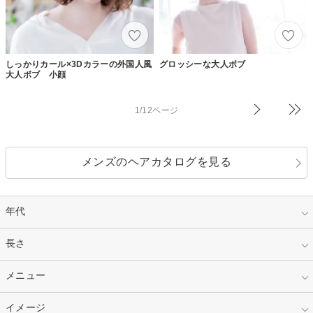
しっかりカール×3Dカラーの外国人風
グロッシーな大人ボブ
大人ボブ 小顔
1/12ページ
メンズのヘアカタログを見る
年代
指定なし
長さ
キッズ
10代
20代
指定なし
メニュー
ベリーショート
30代
40代
ショート
ミディアム
指定なし
イメージ
カット