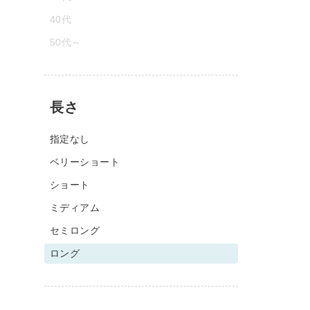
40代
50代～
長さ
指定なし
ベリーショート
ショート
ミディアム
セミロング
ロング