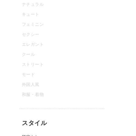
ナチュラル
キュート
フェミニン
セクシー
エレガント
クール
ストリート
モード
外国人風
和服・着物
スタイル