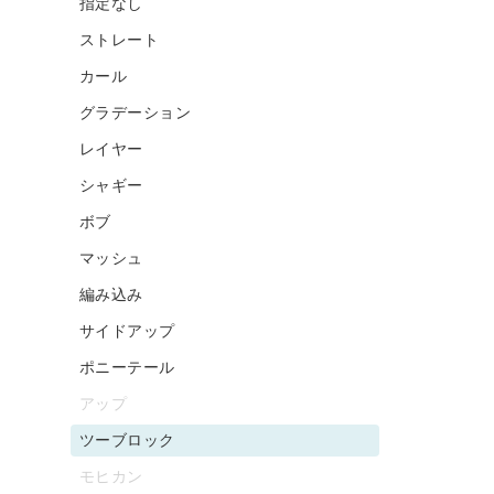
指定なし
ストレート
カール
グラデーション
レイヤー
シャギー
ボブ
マッシュ
編み込み
サイドアップ
ポニーテール
アップ
ツーブロック
モヒカン