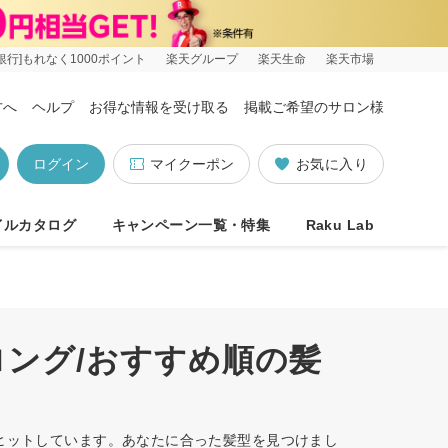
銀行]もれなく1000ポイント
楽天グループ
楽天生命
楽天市場
方へ
ヘルプ
お得な情報を受け取る
掲載ご希望のサロン様
ログイン
マイクーポン
お気に入り
イルカタログ
キャンペーン一覧・特集
Raku Lab
ロング/おすすめ順の髪
件ヒットしています。あなたに合った髪型を見つけまし