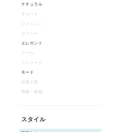
ナチュラル
キュート
フェミニン
セクシー
エレガント
クール
ストリート
モード
外国人風
和服・着物
スタイル