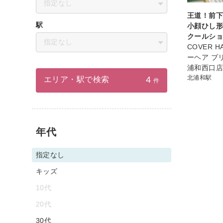
指定なし
王道！前
駅
小顔ひし
クールシ
指定なし
COVER HA
ーヘア ブ
浦和西口
北浦和駅
4
エリア・駅で検索
件
年代
指定なし
キッズ
10代
20代
30代