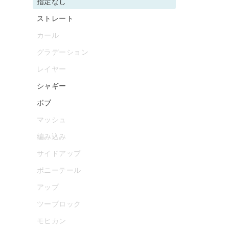
指定なし
ストレート
カール
グラデーション
レイヤー
シャギー
ボブ
マッシュ
編み込み
サイドアップ
ポニーテール
アップ
ツーブロック
モヒカン