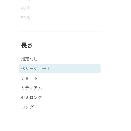
40代
50代～
長さ
指定なし
ベリーショート
ショート
ミディアム
セミロング
ロング