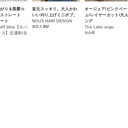
下がり＆黒髪☆
首元スッキリ。大人かわ
オージュア/ピンクベー
形ストレート
いい刈り上げミニボブ。
ュ/レイヤーカット/大
ョート
NOUS HAIR DESIGN
ング
IR bliss【カバ
薬院大通駅
The Labo ungu
リス】北浦和/北
仙台駅
店