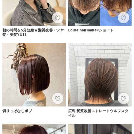
朝の時間を5分短縮★髪質改善・ツヤ
Louer hairmake×ショート
髪・美髪YU11
切りっぱなしボブ
広島 髪質改善ストレートウルフスタ
イル