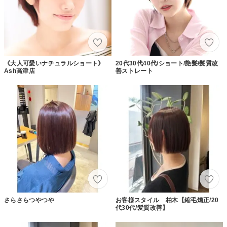
《大人可愛いナチュラルショート》
20代30代40代/ショート/艶髪/髪質改
Ash高津店
善ストレート
さらさらつやつや
お客様スタイル 柏木【縮毛矯正/20
代30代/髪質改善】