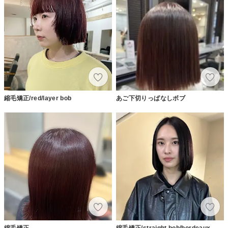
縮毛矯正/red/layer bob
あご下切りっぱなしボブ
縮毛矯正
縮毛矯正/straight bob/bordeaux