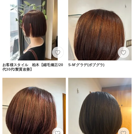
お客様スタイル 柏木【縮毛矯正/20
S-M'グラデ(ボブグラ)
代30代/髪質改善】