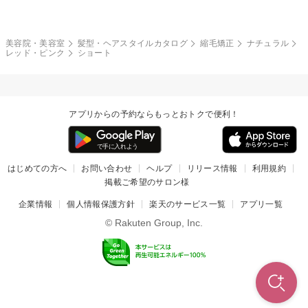
和服・着物
編み込み
サイドアップ
グラデーションカラー
美容院・美容室
髪型・ヘアスタイルカタログ
縮毛矯正
ナチュラル
レッド・ピンク
ショート
ポニーテール
アップ
ツーブロック
モヒカン
アプリからの予約ならもっとおトクで便利！
ウルフ
ボウズ
ビジネス
はじめての方へ
お問い合わせ
ヘルプ
リリース情報
利用規約
掲載ご希望のサロン様
企業情報
個人情報保護方針
楽天のサービス一覧
アプリ一覧
© Rakuten Group, Inc.