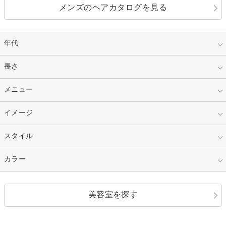
メンズのヘアカタログを見る
年代
指定なし
長さ
キッズ
10代
20代
指定なし
メニュー
ベリーショート
30代
40代
ショート
ミディアム
指定なし
イメージ
カット
50代～
セミロング
ロング
カラー
パーマ
指定なし
スタイル
ナチュラル
縮毛矯正
エクステ
キュート
フェミニン
指定なし
カラー
ストレート
ストレートパーマ
ヘアアレンジ
セクシー
エレガント
カール
グラデーション
指定なし
黒髪
美容室を探す
クール
ストリート
レイヤー
シャギー
ブラウン・ベージュ
イエロー・オレンジ
モード
外国人風
ボブ
マッシュ
レッド・ピンク
アッシュ・ブラウン