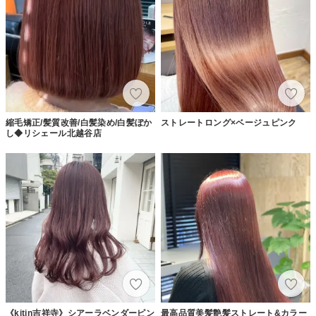
縮毛矯正/髪質改善/白髪染め/白髪ぼか
ストレートロング×ベージュピンク
し◆リシェール北越谷店
《kitin吉祥寺》シアーラベンダーピン
最高品質美髪艶髪ストレート&カラー