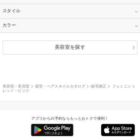
50代～
セミロング
ロング
カラー
パーマ
指定なし
スタイル
ナチュラル
縮毛矯正
エクステ
キュート
フェミニン
指定なし
カラー
ストレート
ストレートパーマ
ヘアアレンジ
セクシー
エレガント
カール
グラデーション
指定なし
黒髪
美容室を探す
クール
ストリート
レイヤー
シャギー
ブラウン・ベージュ
イエロー・オレンジ
モード
外国人風
ボブ
マッシュ
レッド・ピンク
アッシュ・ブラウン
和服・着物
編み込み
サイドアップ
グラデーションカラー
美容院・美容室
髪型・ヘアスタイルカタログ
縮毛矯正
フェミニン
レッド・ピンク
ポニーテール
アップ
ツーブロック
モヒカン
アプリからの予約ならもっとおトクで便利！
ウルフ
ボウズ
ビジネス