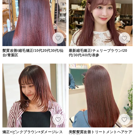
髪質改善/縮毛矯正/10代20代30代/仙
最新縮毛矯正/チェリーブラウン/20
台/青葉区
代/30代/40代/表参
矯正×ピンクブラウン×ダメージレス
美髪髪質改善トリートメントヘアケア