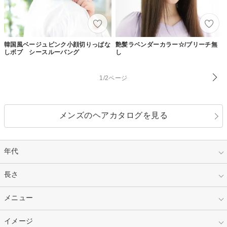
韓国風ベージュピンク小顔切りっぱな
艶髪ラベンダーカラー☆/ブリーチ無
しボブ シースルーバング
し
1/2ページ
メンズのヘアカタログを見る
年代
指定なし
長さ
キッズ
10代
20代
指定なし
メニュー
ベリーショート
30代
40代
ショート
ミディアム
指定なし
イメージ
カット