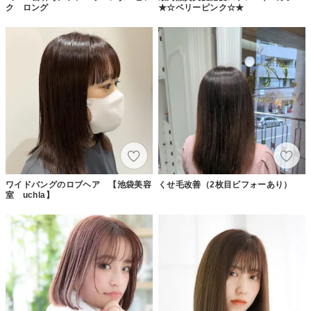
ク ロング
★☆ベリーピンク☆★
ワイドバングのロブヘア 【池袋美容
くせ毛改善（2枚目ビフォーあり）
室 uchla】