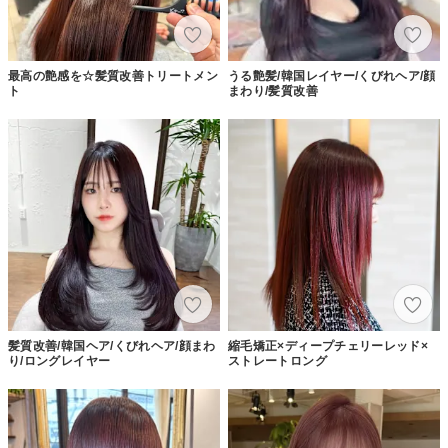
最高の艶感を☆髪質改善トリートメン
うる艶髪/韓国レイヤー/くびれヘア/顔
ト
まわり/髪質改善
髪質改善/韓国ヘア/くびれヘア/顔まわ
縮毛矯正×ディープチェリーレッド×
り/ロングレイヤー
ストレートロング