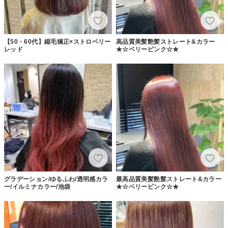
【50・60代】縮毛矯正×ストロベリー
高品質美髪艶髪ストレート&カラー
レッド
★☆ベリーピンク☆★
グラデーション/ゆるふわ/透明感カラ
最高品質美髪艶髪ストレート&カラー
ー/イルミナカラー/池袋
★☆ベリーピンク☆★