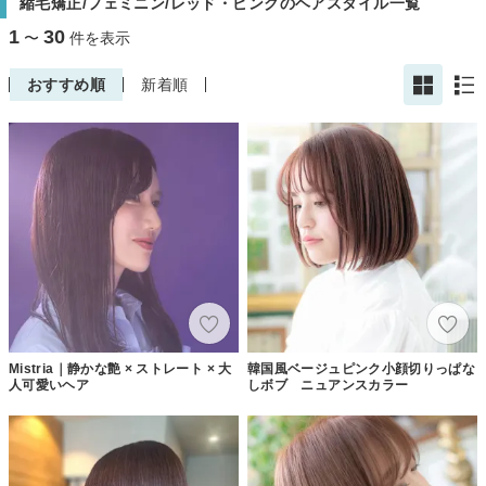
縮毛矯正/フェミニン/レッド・ピンクのヘアスタイル一覧
1
30
〜
件を表示
おすすめ順
新着順
Mistria｜静かな艶 × ストレート × 大
韓国風ベージュピンク小顔切りっぱな
人可愛いヘア
しボブ ニュアンスカラー